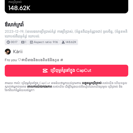
ការប្រើប្រាស់
148.62K
ឳសាក់ក្រវ៉ា
2023-12-19, {ពេលវេលាប្រើប្រាស់គំរូ} ការប្រើប្រាស់, {ចំនួនវីដេអូគំរូដូចជា} ចូលចិត្ត, {ចំនួនមតិ
យោបល់វីដេអូគំរូ} យោបល់.
00:17
1
Aspect ratio: 9:16
148.62K
Kärii
Fro you 🤍#បើនាងនិងបងពិនឪនិងកូន #
ប្រើពុម្ពគំរូនៅក្នុង CapCut
តាមរយៈការប៉ះ
ប្រើពុម្ពគំរូនៅក្នុង CapCut
មានន័យថាអ្នកយល់ព្រមតាម
លក្ខខណ្ឌប្រើប្រាស់
របស់យើង ហើយទទួល
ស្គាល់ថាអ្នកបានអាន
គោលការណ៍ឯកជនភាព
របស់យើង ដើម្បីស្វែងយល់ពីរបៀបដែលយើងប្រមូល ប្រើប្រាស់ និង
ចែករំលែកទិន្នន័យរបស់អ្នក។
267 comments
DaDa3722
·
2023-12-23
សុំ2008🥺