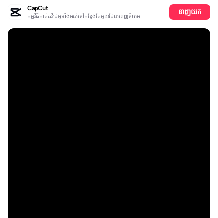
CapCut
ទាញយក
កម្មវិធីកាត់តវីដេអូទាំងអស់​នៅ​កន្លែង​តែ​មួយដែលពេញនិយម