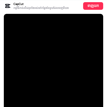
CapCut
ទាញយក
កម្មវិធីកាត់តវីដេអូទាំងអស់​នៅ​កន្លែង​តែ​មួយដែលពេញនិយម