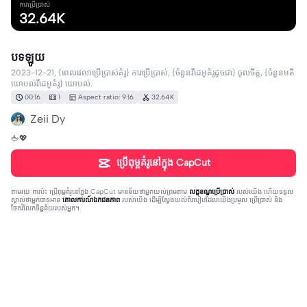
ការប្រើប្រាស់
32.64K
បទឡូយ
2023-12-21, {ពេលវេលាប្រើប្រាស់គំរូ} ការប្រើប្រាស់, {ចំនួនវីដេអូគំរូដូចជា} ចូលចិត្ត, {ចំនួនមតិ
យោបល់វីដេអូគំរូ} យោបល់.
00:16
1
Aspect ratio: 9:16
32.64K
Zeii Dy
🖕💖
ប្រើពុម្ពគំរូនៅក្នុង CapCut
តាមរយៈការប៉ះ
ប្រើពុម្ពគំរូនៅក្នុង CapCut
មានន័យថាអ្នកយល់ព្រមតាម
លក្ខខណ្ឌប្រើប្រាស់
របស់យើង ហើយទទួល
ស្គាល់ថាអ្នកបានអាន
គោលការណ៍ឯកជនភាព
របស់យើង ដើម្បីស្វែងយល់ពីរបៀបដែលយើងប្រមូល ប្រើប្រាស់ និង
ចែករំលែកទិន្នន័យរបស់អ្នក។
9 comments
Votey love ❤️
·
2024-01-07
ខ្ជូតម៉េសសង្សារណានឹង