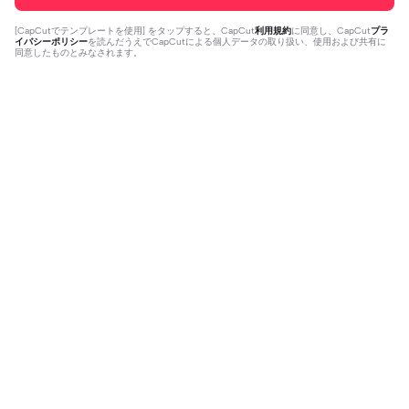
[
CapCutでテンプレートを使用
] をタップすると、CapCut
利用規約
に同意し、CapCut
プラ
イバシーポリシー
を読んだうえでCapCutによる個人データの取り扱い、使用および共有に
同意したものとみなされます。
人気上昇中
2.61K
22
僕が最高だから。♡ | 僕が最高だか
僕もみんな大好き！ | 僕もみんな大
ら。♡|画像7枚 あれば作れます!! #
2023-10-20
好き！|二文字しりとり
2023-12-10
推し動画 #推し紹介にどうぞ #ぜひ
使ってみてね