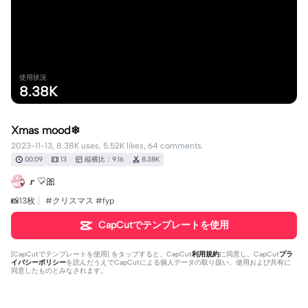
使用状況
8.38K
Xmas mood❄
2023-11-13, 8.38K uses, 5.52K likes, 64 comments.
00:09
13
縦横比：9:16
8.38K
𝒓 ♡̷̷🎀
📸13枚┊︎ #クリスマス #fyp
CapCutでテンプレートを使用
[
CapCutでテンプレートを使用
] をタップすると、CapCut
利用規約
に同意し、CapCut
プラ
イバシーポリシー
を読んだうえでCapCutによる個人データの取り扱い、使用および共有に
同意したものとみなされます。