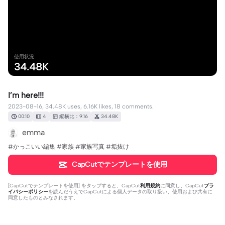
使用状況
34.48K
I’m here!!!
2023-08-16, 34.48K uses, 6.16K likes, 18 comments.
00:10
4
縦横比：9:16
34.48K
emma
#かっこいい編集 #家族 #家族写真 #垢抜け
CapCutでテンプレートを使用
[
CapCutでテンプレートを使用
] をタップすると、CapCut
利用規約
に同意し、CapCut
プラ
イバシーポリシー
を読んだうえでCapCutによる個人データの取り扱い、使用および共有に
同意したものとみなされます。