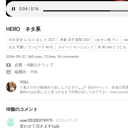
HERO ネタ系
今日 好き に なり まし た 2022
米倉 涼子 髪型 2022
ccp キン肉 マン
m
大人 可愛い ワンピース 40 代
ルイージ マンション 3
米 米 club どうに
2026-05-27, 365 uses, 72 likes, 18 comments.
必要：4個のクリップ
縦横比：9:16
YOU
ド素人ですが動画作り楽しんでます(*ᴗ͈ˬᴗ͈)⁾⁾⁾ 自分やペット、友達の写
無料のはお気に入り見つかるまで何度か試してみて下さい www.youtube.
18個のコメント
user2512837911711
·
2026-07-01
使わせて頂きますね🙇