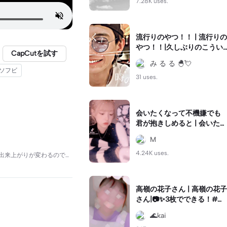
7.28K uses.
流行りのやつ！！ | 流行りの
やつ！！|久しぶりのこうい
CapCutを試す
う編集！！ この曲よすぎて
み る る 🐣💘
めっちゃ聞いてるw ばずれ
 ソフビ
（（
31 uses.
会いたくなって不機嫌でも
君が抱きしめると | 会いたく
なって不機嫌でも君が抱き
M
しめると|トロトロ溶けちゃ
4.24K uses.
うよ__ #スロー編集
は毎回出来上がりが変わるので…
高嶺の花子さん | 高嶺の花子
さん|📷✨3枚でできる！#キ
フレ編集 #キフレ振動
🌊kai