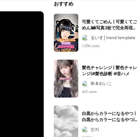
おすすめ
可愛くてごめん | 可愛くてご
めん|📸写真3枚で完全再現で
きます！
るいす│trend template
1.25K uses.
髪色チャレンジ | 髪色チャレ
ンジ|#髪色診断 #音ハメ
🌺🐧れいこ
421 uses.
白黒からカラーになるやつ |
白黒からカラーになるやつ|
#白黒からカラー
︎민지