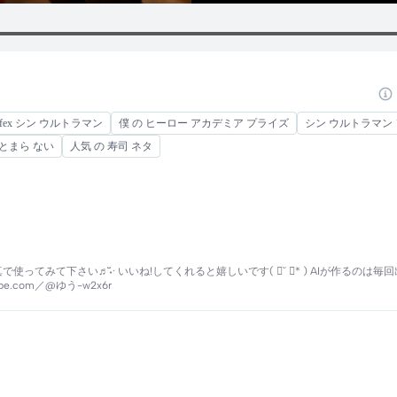
afex シン ウルトラマン
僕 の ヒーロー アカデミア プライズ
シン ウルトラマン
も とまら ない
人気 の 寿司 ネタ
真で使ってみて下さい♬̆̈˖· いいね!してくれると嬉しいです( ॑˘ ॑* ) AIが作るの
com／@ゆう-w2x6r