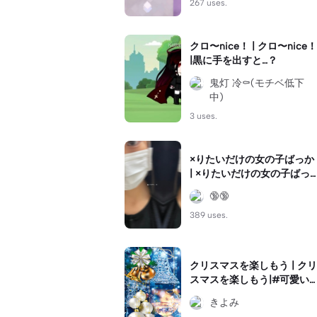
267 uses.
クロ〜nice！ | クロ〜nice！
|黒に手を出すと…？
鬼灯 冷⚰️(モチベ低下
中)
3 uses.
×りたいだけの女の子ばっか
| ×りたいだけの女の子ばっ
か|#ラップ
🔞🔞
389 uses.
クリスマスを楽しもう | クリ
スマスを楽しもう|#可愛い
クリスマス#HAPPY#雪
きよみ