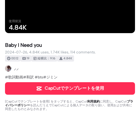
使用状況
4.84K
Baby I Need you
2024-07-26, 4.84K uses, 1.74K likes, 114 comments.
00:12
19
縦横比：9:16
4.84K
⸝⸝
#歌詞動画#和訳 #bts#ジミン
CapCutでテンプレートを使用
[
CapCutでテンプレートを使用
] をタップすると、CapCut
利用規約
に同意し、CapCut
プラ
イバシーポリシー
を読んだうえでCapCutによる個人データの取り扱い、使用および共有に
同意したものとみなされます。
114個のコメント