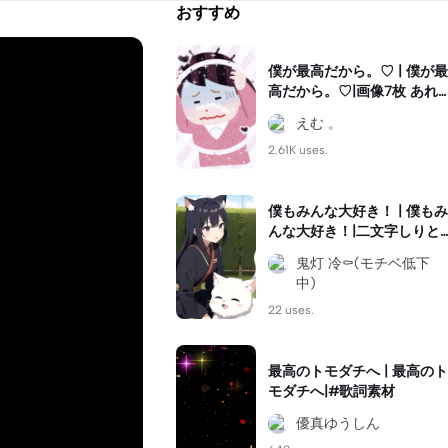
おすすめ
僕が最高だから。♡ | 僕が最
高だから。♡|画像7枚 あれ
ば作れます!! #推し動画 #推
えむ 。
し紹介にどうぞ #ぜひ使っ
てみてね
2.61K uses.
僕もみんな大好き！ | 僕もみ
んな大好き！|二文字しりと
り
鬼灯 冷⚰️(モチベ低下
中)
22 uses.
最高のトモダチへ | 最高のト
モダチへ|#歌詞素材
優真ゆうしん