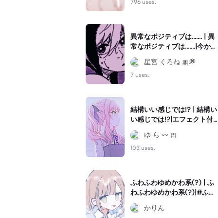
#うーうーうまうま
796 uses.
異常なポジティブは....... | 異
常なポジティブは.......|今から
リクエストのやつ沢山作っ
星宮 くろね 🎀💭
てくる！！！☺💓みんな応
援して欲しいなぁ、！！！
7 uses.
✊🏻💞#凪誠士郎 #ブルロッ
ク
結構いい感じでは!? | 結構い
い感じでは!?|エフェクト付
けすぎたことを反省してい
ゆ ら 〰 🎀
ますが、後悔はしてません
☆ #キフレ振動#暁山瑞希#
103 uses.
終わりにしようぜ
ふわふわゆめかわ系(?) | ふ
わふわゆめかわ系(?)|#ふわ
ふわ系#ゆめかわ系
かりん