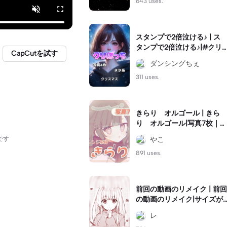
643 uses.
スタンプで2倍泣ける♪ | ス
タンプで2倍泣ける♪|#クリ
CapCutを試す
スマスネタ #クリぼっち #
ダンシングちぇ
ネタ系
311 uses.
きらり オルゴール | きら
り オルゴール|写真7枚｜オ
レンジ系統のオルゴール音
です
やこ
ハメ🧡｜#可愛い#音ハメ#
テンプレ
891 uses.
前回の動画のリメイク | 前回
の動画のリメイク|サイズが
おかしくなっていたのでや
レ
りなおしました。#リメイク