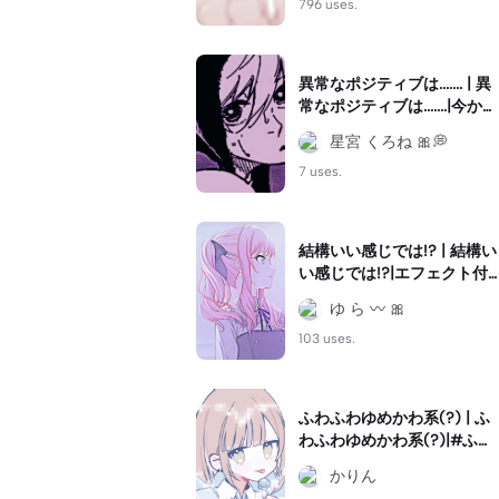
#うーうーうまうま
796 uses.
異常なポジティブは....... | 異
常なポジティブは.......|今から
リクエストのやつ沢山作っ
星宮 くろね 🎀💭
てくる！！！☺💓みんな応
援して欲しいなぁ、！！！
7 uses.
✊🏻💞#凪誠士郎 #ブルロッ
ク
結構いい感じでは!? | 結構い
い感じでは!?|エフェクト付
けすぎたことを反省してい
ゆ ら 〰 🎀
ますが、後悔はしてません
☆ #キフレ振動#暁山瑞希#
103 uses.
終わりにしようぜ
ふわふわゆめかわ系(?) | ふ
わふわゆめかわ系(?)|#ふわ
ふわ系#ゆめかわ系
かりん