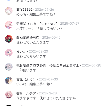
お借りします!
SKY68862
·
2026-07-26
めっちゃ編集上手ですね！
🩷桃翠（もあ）^⸝⸝∩ ·̫ ɞ̴̶̷⸝⸝^
·
2025-07-27
天才(´；ω；｀) 使ってもいい？
白石愛莉@莉奈
·
2026-05-10
使わせていただきます
まいか
·
2026-03-20
使わせてもらいます
桃音雫@プロフ必見 今度こそ完全無浮上
·
2025-07-25
一部使います！
雰兎（ふう）
·
2023-09-30
いいね！編集上手✨凄い
杏月 ルチア
·
2023-12-28
うますぎです！使わせていただきます🙏