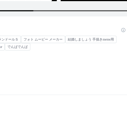
ランドールＳ
フォト ムービー メーカー
結婚しましょう 手描きmeme用
ur
でんぱでんぱ