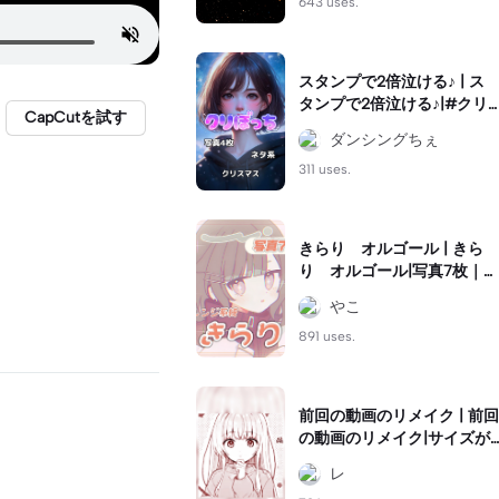
643 uses.
スタンプで2倍泣ける♪ | ス
タンプで2倍泣ける♪|#クリ
CapCutを試す
スマスネタ #クリぼっち #
ダンシングちぇ
ネタ系
311 uses.
きらり オルゴール | きら
り オルゴール|写真7枚｜オ
レンジ系統のオルゴール音
やこ
ハメ🧡｜#可愛い#音ハメ#
テンプレ
891 uses.
前回の動画のリメイク | 前回
の動画のリメイク|サイズが
おかしくなっていたのでや
レ
りなおしました。#リメイク