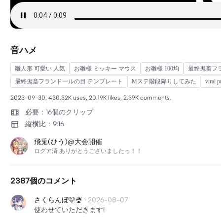
音ハメ
雛人形 可愛い 人気
お雛様 ミッキー マウス
お雛様 100均
最終鬼畜フ
最終鬼畜フランドールの目 テンプレート
Mステ階段降りしてみた
viral p
2023-09-30, 430.32K uses, 20.19K likes, 2.39K comments.
必要：16個のクリップ
縦横比：9:16
飛兎(ひう)@大会開催
ログア済 ありがとうございましたっ！！
2387個のコメント
さくらんぼ🩷🍨
·
2026-08-07
使わせていただきます!