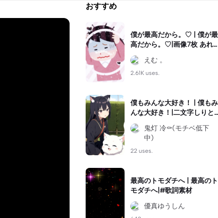
おすすめ
僕が最高だから。♡ | 僕が最
高だから。♡|画像7枚 あれ
ば作れます!! #推し動画 #推
えむ 。
し紹介にどうぞ #ぜひ使っ
てみてね
2.61K uses.
僕もみんな大好き！ | 僕もみ
んな大好き！|二文字しりと
り
鬼灯 冷⚰️(モチベ低下
中)
22 uses.
最高のトモダチへ | 最高のト
モダチへ|#歌詞素材
優真ゆうしん