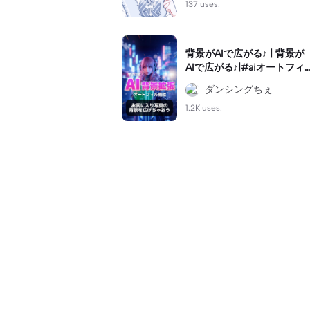
137 uses.
背景がAIで広がる♪ | 背景が
AIで広がる♪|#aiオートフィ
ル #ai拡張
ダンシングちぇ
1.2K uses.