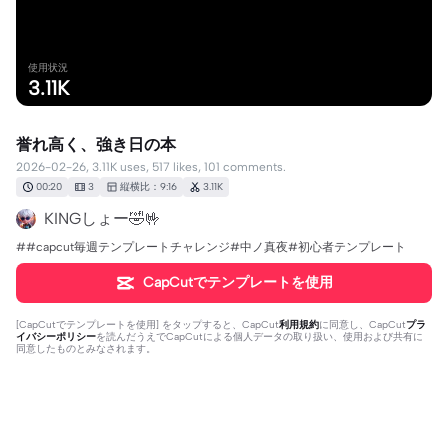
使用状況
3.11K
誉れ高く、強き日の本
2026-02-26, 3.11K uses, 517 likes, 101 comments.
00:20
3
縦横比：9:16
3.11K
KINGしょー🤣🤟
##capcut毎週テンプレートチャレンジ#中ノ真夜#初心者テンプレート
CapCutでテンプレートを使用
[
CapCutでテンプレートを使用
] をタップすると、CapCut
利用規約
に同意し、CapCut
プラ
イバシーポリシー
を読んだうえでCapCutによる個人データの取り扱い、使用および共有に
同意したものとみなされます。
101個のコメント