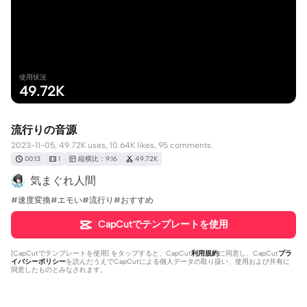
使用状況
49.72K
流行りの音源
2023-11-05, 49.72K uses, 10.64K likes, 95 comments.
00:13
1
縦横比：9:16
49.72K
気まぐれ人間
#速度変換#エモい#流行り#おすすめ
CapCutでテンプレートを使用
[
CapCutでテンプレートを使用
] をタップすると、CapCut
利用規約
に同意し、CapCut
プラ
イバシーポリシー
を読んだうえでCapCutによる個人データの取り扱い、使用および共有に
同意したものとみなされます。