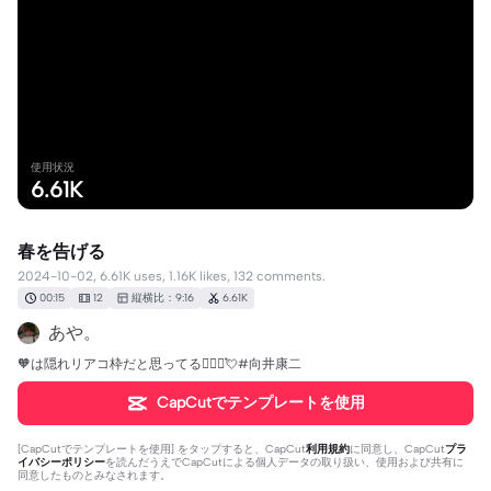
使用状況
6.61K
春を告げる
2024-10-02, 6.61K uses, 1.16K likes, 132 comments.
00:15
12
縦横比：9:16
6.61K
あや。
‎🧡‬は隠れリアコ枠だと思ってる🤦🏻‍♀️💘#向井康二
CapCutでテンプレートを使用
[
CapCutでテンプレートを使用
] をタップすると、CapCut
利用規約
に同意し、CapCut
プラ
イバシーポリシー
を読んだうえでCapCutによる個人データの取り扱い、使用および共有に
同意したものとみなされます。