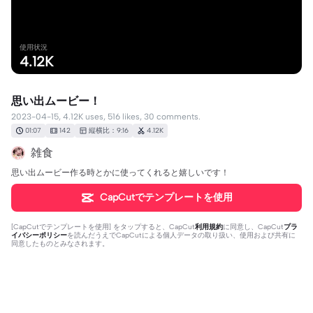
使用状況
4.12K
思い出ムービー！
2023-04-15, 4.12K uses, 516 likes, 30 comments.
01:07
142
縦横比：9:16
4.12K
雑食
思い出ムービー作る時とかに使ってくれると嬉しいです！
CapCutでテンプレートを使用
[
CapCutでテンプレートを使用
] をタップすると、CapCut
利用規約
に同意し、CapCut
プラ
イバシーポリシー
を読んだうえでCapCutによる個人データの取り扱い、使用および共有に
同意したものとみなされます。
30個のコメント