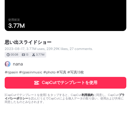
使用状況
3.77M
思い出スライドショー
2023-08-17, 3.77M uses, 239.29K likes, 27 comments.
00:08
13
3.77M
nana
#rjpasin #rjpasinmusic #photo #写真 #写真13枚
CapCutでテンプレートを使用
[
CapCutでテンプレートを使用
] をタップすると、CapCut
利用規約
に同意し、CapCut
プラ
イバシーポリシー
を読んだうえでCapCutによる個人データの取り扱い、使用および共有に
同意したものとみなされます。
27個のコメント