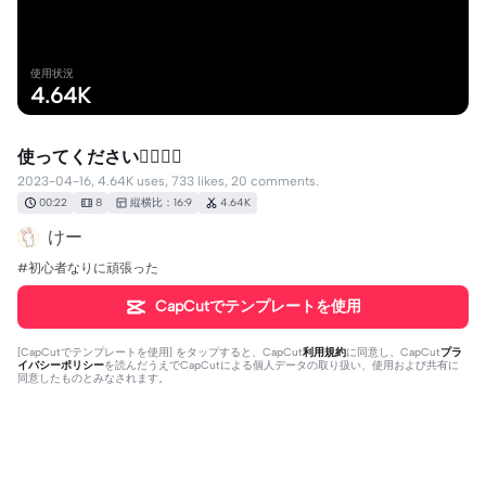
使用状況
4.64K
使ってください🙇‍♀️🙇‍♀️
2023-04-16, 4.64K uses, 733 likes, 20 comments.
00:22
8
縦横比：16:9
4.64K
けー
#初心者なりに頑張った
CapCutでテンプレートを使用
[
CapCutでテンプレートを使用
] をタップすると、CapCut
利用規約
に同意し、CapCut
プラ
イバシーポリシー
を読んだうえでCapCutによる個人データの取り扱い、使用および共有に
同意したものとみなされます。
20個のコメント