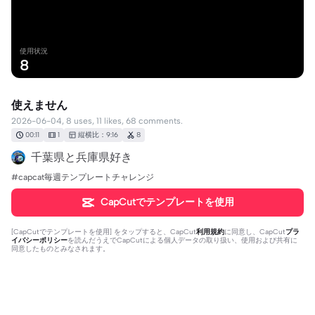
使用状況
8
使えません
2026-06-04, 8 uses, 11 likes, 68 comments.
00:11
1
縦横比：9:16
8
千葉県と兵庫県好き
#capcat毎週テンプレートチャレンジ
CapCutでテンプレートを使用
[
CapCutでテンプレートを使用
] をタップすると、CapCut
利用規約
に同意し、CapCut
プラ
イバシーポリシー
を読んだうえでCapCutによる個人データの取り扱い、使用および共有に
同意したものとみなされます。
68個のコメント