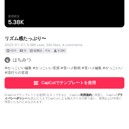
使用状況
5.38K
リズム感たっぷり〜
2023-07-07, 5.38K uses, 326 likes, 4 comments.
00:11
10
縦横比：9:16
5.38K
はちみつ
#かっこいい編集 #かっこいい音源 #音ハメ動画 #音ハメ編集 #かっこいい
#流行りの音源
CapCutでテンプレートを使用
[
CapCutでテンプレートを使用
] をタップすると、CapCut
利用規約
に同意し、CapCut
プラ
イバシーポリシー
を読んだうえでCapCutによる個人データの取り扱い、使用および共有に
同意したものとみなされます。
4個のコメント