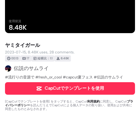
使用状況
8.48K
ヤミタイガール
2023-07-15, 8.48K uses, 28 comments.
00:13
17
縦横比：1:1
8.48K
伝説のサムライ
#流行りの音源で #fresh_or_cool #capcut夏フェス #伝説のサムライ
CapCutでテンプレートを使用
[
CapCutでテンプレートを使用
] をタップすると、CapCut
利用規約
に同意し、CapCut
プラ
イバシーポリシー
を読んだうえでCapCutによる個人データの取り扱い、使用および共有に
同意したものとみなされます。
28個のコメント