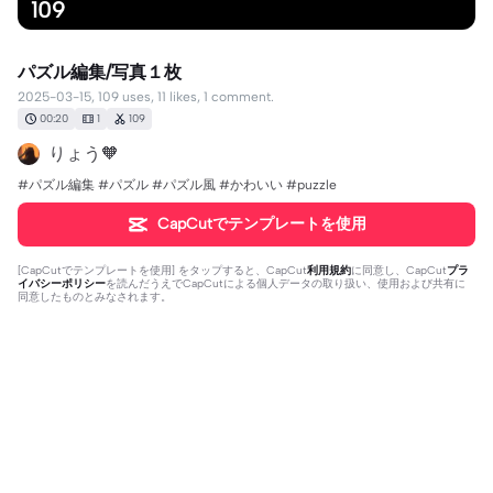
109
パズル編集/写真１枚
2025-03-15, 109 uses, 11 likes, 1 comment.
00:20
1
109
りょう🧡
#パズル編集 #パズル #パズル風 #かわいい #puzzle
CapCutでテンプレートを使用
[
CapCutでテンプレートを使用
] をタップすると、CapCut
利用規約
に同意し、CapCut
プラ
イバシーポリシー
を読んだうえでCapCutによる個人データの取り扱い、使用および共有に
同意したものとみなされます。
1個のコメント
りょう🧡
·
2025-03-15
クリエイターRisa39様より 素材提供して頂きました🥰❤️
ありがとうございます🤗💞💞