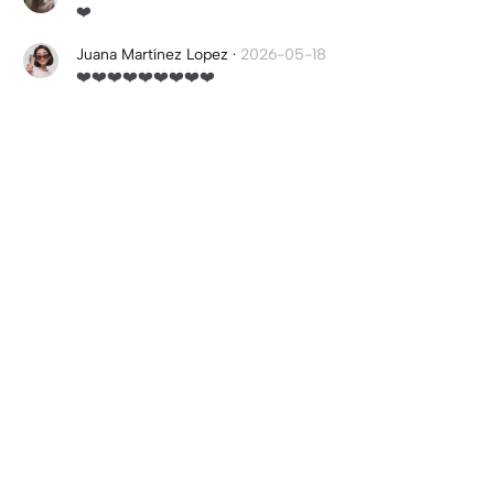
❤️
Juana Martínez Lopez
·
2026-05-18
❤️❤️❤️❤️❤️❤️❤️❤️❤️