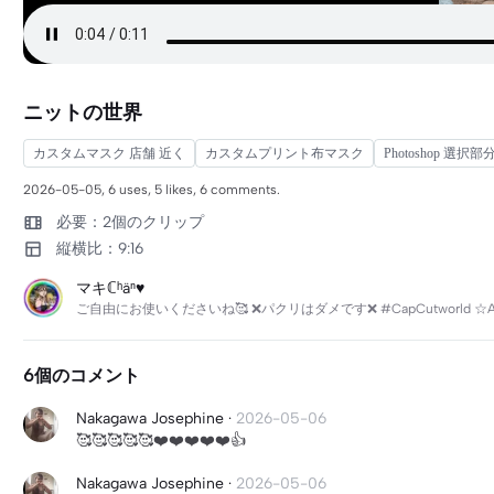
ニットの世界
カスタムマスク 店舗 近く
カスタムプリント布マスク
Photoshop 選択
2026-05-05, 6 uses, 5 likes, 6 comments.
必要：2個のクリップ
縦横比：9:16
マキℂʰäⁿ♥︎
ご自由にお使いくださいね🥰 ❌パクリはダメです❌ #CapCutworld ☆AI
6個のコメント
Nakagawa Josephine
·
2026-05-06
🥰🥰🥰🥰🥰❤️❤️❤️❤️❤️👍
Nakagawa Josephine
·
2026-05-06