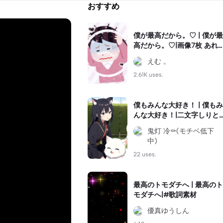
おすすめ
僕が最高だから。♡ | 僕が最
高だから。♡|画像7枚 あれ
ば作れます!! #推し動画 #推
えむ 。
し紹介にどうぞ #ぜひ使っ
てみてね
2.61K uses.
僕もみんな大好き！ | 僕もみ
んな大好き！|二文字しりと
り
鬼灯 冷⚰️(モチベ低下
中)
22 uses.
最高のトモダチへ | 最高のト
モダチへ|#歌詞素材
優真ゆうしん