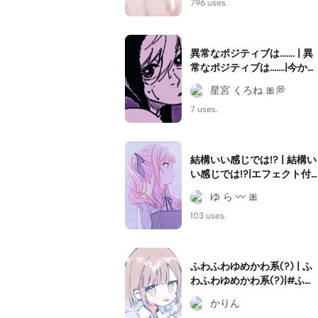
#うーうーうまうま
796 uses.
異常なポジティブは....... | 異
常なポジティブは.......|今から
リクエストのやつ沢山作っ
星宮 くろね 🎀💭
てくる！！！☺💓みんな応
援して欲しいなぁ、！！！
7 uses.
✊🏻💞#凪誠士郎 #ブルロッ
ク
結構いい感じでは!? | 結構い
い感じでは!?|エフェクト付
けすぎたことを反省してい
ゆ ら 〰 🎀
ますが、後悔はしてません
☆ #キフレ振動#暁山瑞希#
103 uses.
終わりにしようぜ
ふわふわゆめかわ系(?) | ふ
わふわゆめかわ系(?)|#ふわ
ふわ系#ゆめかわ系
かりん