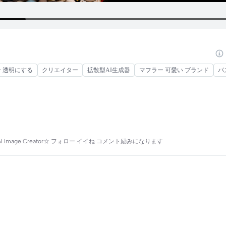
部分 透明にする
クリエイター
拡散型AI生成器
マフラー 可愛い ブランド
パ
 Image Creator☆ フォロー イイね コメント励みになります