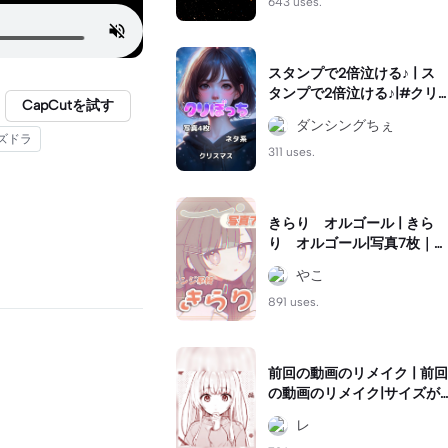
643 uses.
スタンプで2倍泣ける♪ | ス
タンプで2倍泣ける♪|#クリ
CapCutを試す
スマスネタ #クリぼっち #
ダンシングちぇ
ネタ系
ズドラ
311 uses.
きらり オルゴール | きら
り オルゴール|写真7枚｜オ
レンジ系統のオルゴール音
やこ
ハメ🧡｜#可愛い#音ハメ#
テンプレ
891 uses.
前回の動画のリメイク | 前回
の動画のリメイク|サイズが
おかしくなっていたのでや
レ
りなおしました。#リメイク