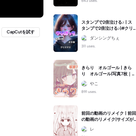
643 uses.
スタンプで2倍泣ける♪ | ス
タンプで2倍泣ける♪|#クリ
CapCutを試す
スマスネタ #クリぼっち #
ダンシングちぇ
ネタ系
311 uses.
きらり オルゴール | きら
り オルゴール|写真7枚｜オ
レンジ系統のオルゴール音
やこ
ハメ🧡｜#可愛い#音ハメ#
テンプレ
891 uses.
前回の動画のリメイク | 前回
の動画のリメイク|サイズが
おかしくなっていたのでや
レ
りなおしました。#リメイク