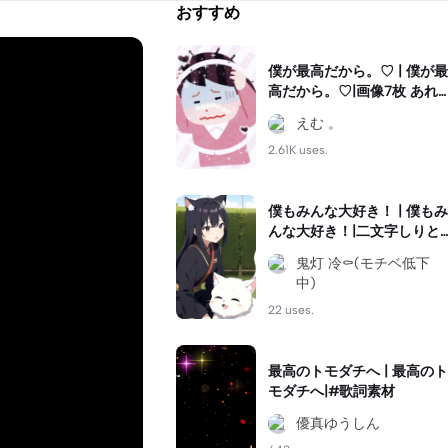
おすすめ
僕が最高だから。♡ | 僕が最
高だから。♡|画像7枚 あれ
ば作れます!! #推し動画 #推
えむ 。
し紹介にどうぞ #ぜひ使っ
てみてね
2.61K uses.
僕もみんな大好き！ | 僕もみ
んな大好き！|二文字しりと
り
鬼灯 冷⚰️(モチベ低下
中)
22 uses.
最高のトモダチへ | 最高のト
モダチへ|#歌詞素材
優真ゆうしん