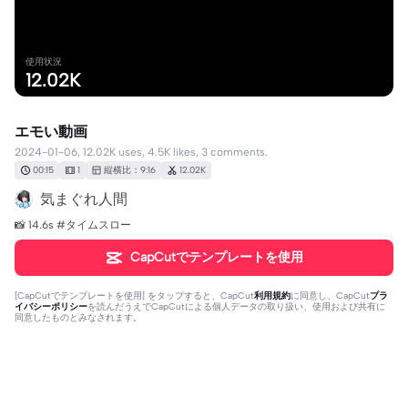
使用状況
12.02K
エモい動画
2024-01-06, 12.02K uses, 4.5K likes, 3 comments.
00:15
1
縦横比：9:16
12.02K
気まぐれ人間
📸 14.6s #タイムスロー
CapCutでテンプレートを使用
[
CapCutでテンプレートを使用
] をタップすると、CapCut
利用規約
に同意し、CapCut
プラ
イバシーポリシー
を読んだうえでCapCutによる個人データの取り扱い、使用および共有に
同意したものとみなされます。
3個のコメント