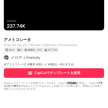
使用状況
237.74K
アメトコシータ
2026-04-06, 237.74K uses, 5.28K likes, 113 comments.
00:14
1
縦横比：9:16
237.74K
メロディ/melody
#アメトコシータ #爆笑 #顔ハメ #面白い #おすすめ
CapCutでテンプレートを使用
[
CapCutでテンプレートを使用
] をタップすると、CapCut
利用規約
に同意し、CapCut
プラ
イバシーポリシー
を読んだうえでCapCutによる個人データの取り扱い、使用および共有に
同意したものとみなされます。
113個のコメント