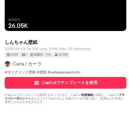
使用状況
26.05K
しんちゃん壁紙
2025-09-09, 26.05K uses, 3.94K likes, 33 comments.
00:09
1
縦横比：9:16
26.05K
Carla / カーラ
#ダイナミック壁紙 #壁紙 #wallpaperaesthetic
CapCutでテンプレートを使用
[
CapCutでテンプレートを使用
] をタップすると、CapCut
利用規約
に同意し、CapCut
プラ
イバシーポリシー
を読んだうえでCapCutによる個人データの取り扱い、使用および共有に
同意したものとみなされます。
33個のコメント