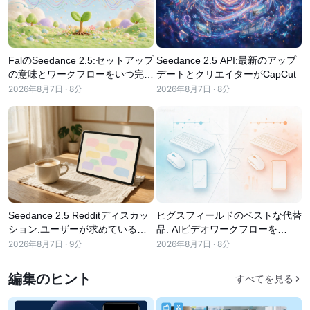
ビジネスのテンプレート
ヘルプ
マーケティング
トラストセンター
テキストとオーディオ
ライフスタイル＆ブイログ
産業のテンプレート
ヘルプセンター
FalのSeedance 2.5:セットアップ
Seedance 2.5 API:最新のアップ
自動キャプション
カスタムデザイン
の意味とワークフローをいつ完了
デートとクリエイターがCapCut
振り返りのテンプレート
するCapCut
2026年8月7日 · 8分
2026年8月7日 · 8分
キャプションテンプレート
その他
ニュースルーム
音声認識
CapCutの利用規約について
テキスト読み上げ
リソース
Dreamina Seedance 2.0 Launch
ハウツーガイド
カスタム音声
マーケットトレンド
声を加工
Seedance 2.5 Redditディスカッ
ヒグスフィールドのベストな代替
ション:ユーザーが求めているこ
品: AIビデオワークフローを
ピックアップ
ノイズ軽減
ととCapCutがワークフローに適
CapCut
2026年8月7日 · 9分
2026年8月7日 · 8分
合する方法
CapCutを起動
テンプレートのトレンドとヒント
編集のヒント
すべてを見る
画像
その他