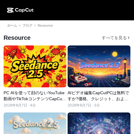
ホーム
ブログ
Resource
AI作成
機能
その他の情報
CapCutデスクトップ
ソーシャルメディアのテンプレート
Resource
すべてを見る
AIデザイン
AIツール
コミュニティ
CapCutオンライン
ホリデーのテンプレート
動画スタジオ
動画エディター＆ジェネレーター
CapCut Pad
その他
取り組み
AI動画ジェネレーター
画像エディター＆ジェネレーター
CapCutモバイル
アフィリエイト
AI画像ジェネレーター
音声ジェネレーター＆エディター
Dreamina AI
カレンダーのテンプレート
パイオニアプログラム
AI画像補正ツール
PC AIを使って顔のないYouTube
AIビデオ編集CapCutPCは無料で
その他
Pippit AI
アニバーサリーのテンプレート
動画やTikTokコンテンツCapCut
すか?価格、クレジット、および
クリエイティブパートナープログラム
Dreamina Seedance 2.5
作成する方法
発売割引の説明
2026年8月7日 · 4分
2026年8月7日 · 3分
CapCutクリエイティブキャンパス
ユースケース
Nano Banana Pro
エフェクトのテンプレート
ソーシャルメディア
Gemini Omni