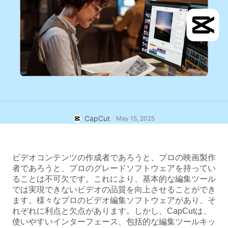
ビジネスのテンプレート
ヘルプ
マーケティング
トラストセンター
テキストとオーディオ
ライフスタイル＆ブイログ
産業のテンプレート
ヘルプセンター
自動キャプション
カスタムデザイン
振り返りのテンプレート
キャプションテンプレート
その他
ニュースルーム
音声認識
CapCutの利用規約について
テキスト読み上げ
リソース
CapCut
May 15, 2025
Dreamina Seedance 2.0 Launch
ハウツーガイド
カスタム音声
マーケットトレンド
声を加工
ビデオコンテンツの作成者であろうと、プロの映画製作
者であろうと、プロのグレードソフトウェアを持ってい
ピックアップ
ノイズ軽減
ることは不可欠です。これにより、基本的な編集ツール
では実現できないビデオの品質を向上させることができ
CapCutを起動
テンプレートのトレンドとヒント
ます。様々なプロのビデオ編集ソフトウェアがあり、そ
れぞれに利点と欠点があります。しかし、CapCutは、
画像
使いやすいインターフェース、包括的な編集ツールキッ
その他