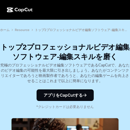
AI作成
機能
その他の情報
ホーム
Resource
トップ2プロフェッショナルビデオ編集ソフトウェア-編集スキルを磨く
CapCutデスクトップ
ソーシャルメディアのテンプレート
AIデザイン
AIツール
コミュニティ
CapCutオンライン
ホリデーのテンプレート
トップ2プロフェッショナルビデオ編集
動画スタジオ
動画エディター＆ジェネレーター
CapCut Pad
ソフトウェア-編集スキルを磨く
その他
取り組み
AI動画ジェネレーター
画像エディター＆ジェネレーター
究極のプロフェッショナルビデオ編集ソフトウェアであるCapCutで、あなた
CapCutモバイル
のビデオ編集の可能性を最大限に引き出しましょう。あなたがコンテンツク
アフィリエイト
リエイターであろうと映画製作者であろうと、あなたの編集ゲームを向上さ
AI画像ジェネレーター
音声ジェネレーター＆エディター
Dreamina AI
せることはこれまで以上に簡単になります。
カレンダーのテンプレート
パイオニアプログラム
AI画像補正ツール
その他
Pippit AI
アニバーサリーのテンプレート
アプリをCapCutする
クリエイティブパートナープログラム
Dreamina Seedance 2.5
*クレジットカードは必要ありません
CapCutクリエイティブキャンパス
ユースケース
Nano Banana Pro
エフェクトのテンプレート
ソーシャルメディア
Gemini Omni