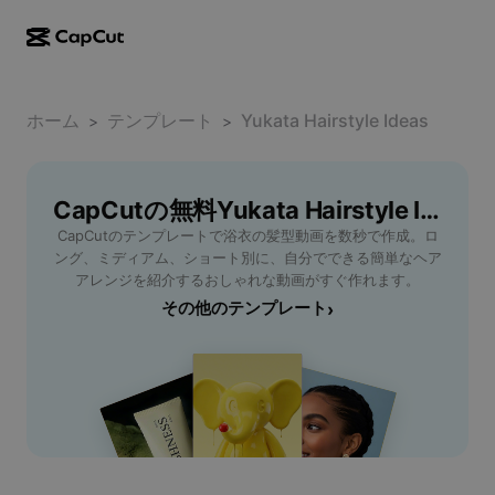
AI作成
機能
その他の情報
CapCutデスクトップ
ホーム
ソーシャルメディアのテンプレート
テンプレート
Yukata Hairstyle Ideas
>
>
AIデザイン
AIツール
コミュニティ
CapCutオンライン
ホリデーのテンプレート
動画スタジオ
動画エディター＆ジェネレーター
CapCutの無料Yukata Hairstyle Ideasテンプレート
CapCut Pad
その他
取り組み
CapCutのテンプレートで浴衣の髪型動画を数秒で作成。ロ
AI動画ジェネレーター
画像エディター＆ジェネレーター
CapCutモバイル
ング、ミディアム、ショート別に、自分でできる簡単なヘア
アフィリエイト
アレンジを紹介するおしゃれな動画がすぐ作れます。
AI画像ジェネレーター
音声ジェネレーター＆エディター
Dreamina AI
その他のテンプレート
›
カレンダーのテンプレート
パイオニアプログラム
AI画像補正ツール
その他
Pippit AI
アニバーサリーのテンプレート
クリエイティブパートナープログラム
Dreamina Seedance 2.5
CapCutクリエイティブキャンパス
ユースケース
Nano Banana Pro
エフェクトのテンプレート
ソーシャルメディア
Gemini Omni
ヘルプ