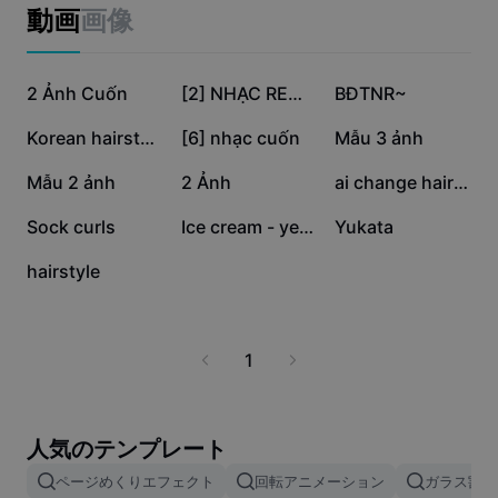
ビジネスのテンプレート
動画
画像
マーケティング
トラストセンター
テキストとオーディオ
ライフスタイル＆ブイログ
43.6万
17.5万
14.9万
産業のテンプレート
2 Ảnh Cuốn
ヘルプセンター
[2] NHẠC REMIX CUỐN
BĐTNR~
自動キャプション
カスタムデザイン
5.5万
5.3万
4.6万
Korean hairstyles ai
[6] nhạc cuốn
Mẫu 3 ảnh
振り返りのテンプレート
キャプションテンプレート
その他
ニュースルーム
4.5万
3.8万
1.4万
Mẫu 2 ảnh
2 Ảnh
ai change hairstyle
音声認識
CapCutの利用規約について
2923
58
20
Sock curls
Ice cream - yeojun
Yukata
テキスト読み上げ
リソース
Dreamina Seedance 2.0 Launch
4
hairstyle
ハウツーガイド
カスタム音声
マーケットトレンド
声を加工
1
ピックアップ
ノイズ軽減
テンプレートのトレンドとヒント
人気のテンプレート
画像
ページめくりエフェクト
回転アニメーション
ガラス割れ
その他