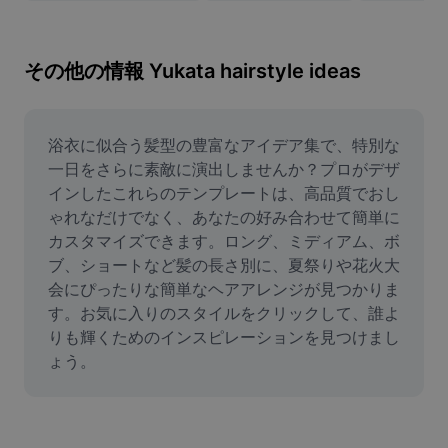
画像背景削除
画像結合
その他の情報 Yukata hairstyle ideas
画像補正ツール
画像サイズ変更
浴衣に似合う髪型の豊富なアイデア集で、特別な
一日をさらに素敵に演出しませんか？プロがデザ
オンライン写真エディター
インしたこれらのテンプレートは、高品質でおし
ゃれなだけでなく、あなたの好み合わせて簡単に
ミームジェネレーター
カスタマイズできます。ロング、ミディアム、ボ
ブ、ショートなど髪の長さ別に、夏祭りや花火大
AI Text Remover
会にぴったりな簡単なヘアアレンジが見つかりま
AI People Remover
す。お気に入りのスタイルをクリックして、誰よ
りも輝くためのインスピレーションを見つけまし
AI Inpainting
ょう。
Face Cutout