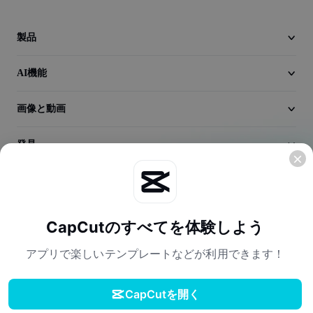
動画
製品
動画背景削除
品質向上
AI機能
動画エディター
画像と動画
動画のトリミング
発見
動画への字幕追加
会社情報
動画コンバーター
CapCutのすべてを体験しよう
アプリで楽しいテンプレートなどが利用できます！
CapCutを開く
利用規約
プライバシーポリシー
Cookieポリシー
ダウンロード
ライセンス契約
クリエイター利用規約
デジタルサービス法