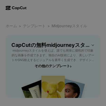
AI作成
機能
その他の情報
CapCutデスクトップ
ホーム
ソーシャルメディアのテンプレート
テンプレート
Midjourneyスタイル
>
>
AIデザイン
AIツール
コミュニティ
CapCutオンライン
ホリデーのテンプレート
動画スタジオ
動画エディター＆ジェネレーター
CapCutの無料midjourneyスタイルテンプレート
CapCut Pad
その他
取り組み
midjourneyスタイルを使えば、誰でも簡単に個性的で印象
AI動画ジェネレーター
画像エディター＆ジェネレーター
CapCutモバイル
的な画像を作成できます。独自のAI技術により、美しいアー
アフィリエイト
トやSNS映えするビジュアルを素早く生成でき、デザイン初
AI画像ジェネレーター
音声ジェネレーター＆エディター
Dreamina AI
心者からプロまで幅広いニーズに対応。操作も直感的で、テ
その他のテンプレート
›
カレンダーのテンプレート
パイオニアプログラム
キストを入力するだけで理想のスタイルが実現します。宣伝
AI画像補正ツール
その他
Pippit AI
用ポスターやサイトバナー、クリエイティブなプロジェクト
アニバーサリーのテンプレート
素材の制作にも最適。さまざまなテーマやシーンに合わせた
クリエイティブパートナープログラム
Dreamina Seedance 2.5
midjourneyスタイルの提案が豊富で、創作活動を強力サポ
ート。今すぐCapCut - AI Toolsでmidjourneyスタイルの可
CapCutクリエイティブキャンパス
ユースケース
Nano Banana Pro
能性を体験し、ワンランク上のクリエイティブを手に入れま
エフェクトのテンプレート
しょう。
ソーシャルメディア
Gemini Omni
ヘルプ