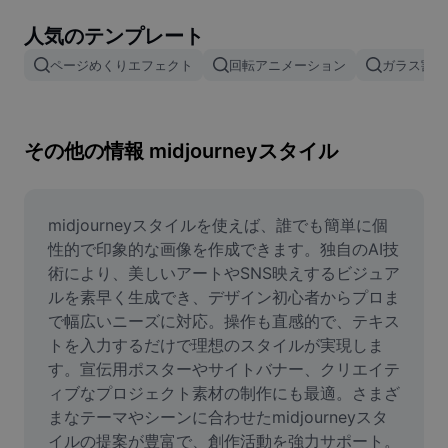
画像背景削除
人気のテンプレート
画像結合
ページめくりエフェクト
回転アニメーション
ガラス割れ
画像補正ツール
画像サイズ変更
その他の情報 midjourneyスタイル
オンライン写真エディター
ミームジェネレーター
midjourneyスタイルを使えば、誰でも簡単に個
性的で印象的な画像を作成できます。独自のAI技
AI Text Remover
術により、美しいアートやSNS映えするビジュア
ルを素早く生成でき、デザイン初心者からプロま
AI People Remover
で幅広いニーズに対応。操作も直感的で、テキス
トを入力するだけで理想のスタイルが実現しま
AI Inpainting
す。宣伝用ポスターやサイトバナー、クリエイテ
Face Cutout
ィブなプロジェクト素材の制作にも最適。さまざ
まなテーマやシーンに合わせたmidjourneyスタ
イルの提案が豊富で、創作活動を強力サポート。