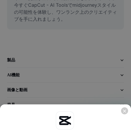
動画
今すぐCapCut - AI Toolsでmidjourneyスタイル
の可能性を体験し、ワンランク上のクリエイティ
動画背景削除
ブを手に入れましょう。
品質向上
動画エディター
動画のトリミング
製品
動画への字幕追加
AI機能
動画コンバーター
画像と動画
発見
会社情報