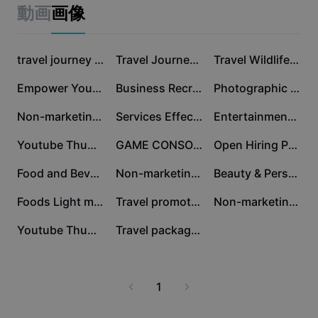
ビジネスのテンプレート
動画
画像
マーケティング
トラストセンター
テキストとオーディオ
ライフスタイル＆ブイログ
産業のテンプレート
ヘルプセンター
travel journey Minimalist
Travel Journey Promotion Instagram
Travel Wildlife Activities Minimalist
自動キャプション
カスタムデザイン
Empower Your Journey (Landscape)
Business Recruitment Instagram Post
Photographic Journey Youtube Thumbnail
振り返りのテンプレート
キャプションテンプレート
その他
ニュースルーム
Non-marketing Photo Collage Journey
Services Effect Display
Entertainment Club Recruitment business
音声認識
CapCutの利用規約について
Youtube Thumbnail - Vlog Solo Journey
GAME CONSOLE POST
Open Hiring Poster Instagram Story
テキスト読み上げ
リソース
Dreamina Seedance 2.0 Launch
Food and Beverage,Promotion,image,text,red
Non-marketing Youtube End Screen Journey
Beauty & Personal care Effect Display
ハウツーガイド
カスタム音声
Foods Light meal Product Display Retro Style
Travel promotion Vacation sea information
Non-marketing Infographics Project Journey
マーケットトレンド
声を加工
Youtube Thumbnail- Healthy Journey Vlog
Travel package promotion instagram story
ピックアップ
ノイズ軽減
テンプレートのトレンドとヒント
1
画像
その他