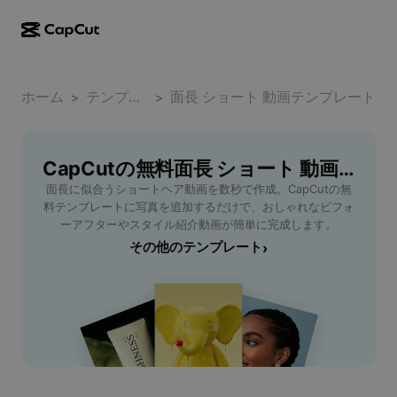
AI作成
機能
その他の情報
CapCutデスクトップ
ホーム
ソーシャルメディアのテンプレート
テンプレート
面長 ショート 動画テンプレート
>
>
AIデザイン
AIツール
コミュニティ
CapCutオンライン
ホリデーのテンプレート
動画スタジオ
動画エディター＆ジェネレーター
CapCutの無料面長 ショート 動画テンプレートテンプレート
CapCut Pad
その他
取り組み
面長に似合うショートヘア動画を数秒で作成。CapCutの無
AI動画ジェネレーター
画像エディター＆ジェネレーター
CapCutモバイル
料テンプレートに写真を追加するだけで、おしゃれなビフォ
アフィリエイト
ーアフターやスタイル紹介動画が簡単に完成します。
AI画像ジェネレーター
音声ジェネレーター＆エディター
Dreamina AI
その他のテンプレート
›
カレンダーのテンプレート
パイオニアプログラム
AI画像補正ツール
その他
Pippit AI
アニバーサリーのテンプレート
クリエイティブパートナープログラム
Dreamina Seedance 2.5
CapCutクリエイティブキャンパス
ユースケース
Nano Banana Pro
エフェクトのテンプレート
ソーシャルメディア
Gemini Omni
ヘルプ