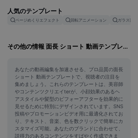
画像背景削除
人気のテンプレート
画像結合
ページめくりエフェクト
回転アニメーション
ガラス割れ
画像補正ツール
画像サイズ変更
その他の情報 面長 ショート 動画テンプレート
オンライン写真エディター
ミームジェネレーター
あなたの動画編集を加速させる、プロ品質の面長 
ショート 動画テンプレートで、視聴者の注目を
AI Text Remover
集めましょう。これらのテンプレートは、美容師
やコンテンツクリエイterが、小顔効果のあるヘ
AI People Remover
アスタイルや髪型のビフォーアフターを効果的に
見せるために特別にデザインされています。SNS
AI Inpainting
投稿やプロモーションビデオ用に最適化されてお
Face Cutout
り、テキスト、音楽、色を数クリックで簡単にカ
スタマイズ可能。あなたのブランドに合わせて、
説得力のあるコンテンツをすばやく作成できま