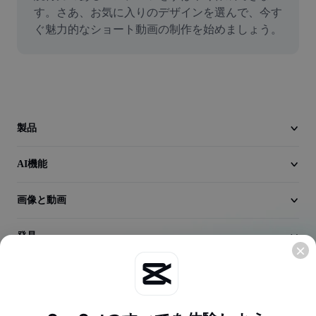
動画
す。さあ、お気に入りのデザインを選んで、今す
ぐ魅力的なショート動画の制作を始めましょう。
動画背景削除
品質向上
動画エディター
動画のトリミング
製品
動画への字幕追加
AI機能
動画コンバーター
画像と動画
発見
会社情報