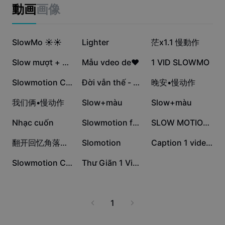
ビジネスのテンプレート
動画
画像
マーケティング
トラストセンター
テキストとオーディオ
ライフスタイル＆ブイログ
62.1万
56.4万
34.6万
産業のテンプレート
SlowMo ☀️☀️
ヘルプセンター
Lighter
茫x1.1 慢動作
自動キャプション
カスタムデザイン
34.3万
21.5万
16.1万
Slow mượt + màu
Mẫu vdeo de❤️
1 VID SLOWMO
振り返りのテンプレート
キャプションテンプレート
その他
ニュースルーム
15.8万
11.2万
8.7万
Slowmotion Chill 1Vd
Đời vẫn thế - slow
晚安•慢动作
音声認識
CapCutの利用規約について
6.5万
5.1万
4.8万
我们俩•慢动作
Slow+màu
Slow+màu
テキスト読み上げ
リソース
Dreamina Seedance 2.0 Launch
2.9万
2.5万
2.4万
Nhạc cuốn
Slowmotion for you
SLOW MOTION VELOCITY
ハウツーガイド
カスタム音声
2.1万
1.6万
5575
翻开回忆角落慢动作
Slomotion
Caption 1 video slow
マーケットトレンド
声を加工
2118
697
Slowmotion Chill Stt
Thư Giãn 1 Video Slo
ピックアップ
ノイズ軽減
テンプレートのトレンドとヒント
1
画像
その他