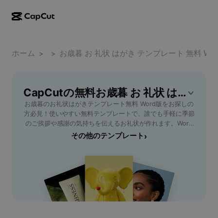
AI作成
機能
その他の情報
CapCutデスクトップ
ホーム
ソーシャルメディアのテンプレート
テンプレート
お歳暮 お 礼状 はがき テンプレート 無料 Wor
>
>
AIデザイン
AIツール
コミュニティ
CapCutオンライン
ホリデーのテンプレート
動画スタジオ
動画エディター＆ジェネレーター
CapCutの無料お歳暮 お 礼状 はがき テンプレート 無料 Wordテンプレート
CapCut Pad
その他
取り組み
お歳暮のお礼状はがきテンプレート無料 Word版をお探しの
AI動画ジェネレーター
画像エディター＆ジェネレーター
CapCutモバイル
方必見！使いやすい無料テンプレートで、誰でも手軽に季節
アフィリエイト
のご挨拶や感謝の気持ちを伝えるお礼状が作れます。Word
AI画像ジェネレーター
音声ジェネレーター＆エディター
Dreamina AI
対応なので編集やカスタマイズも簡単。ビジネスや個人利用
その他のテンプレート
›
カレンダーのテンプレート
パイオニアプログラム
どちらにも適しており、書き方の例文付きで初心者でも安心
AI画像補正ツール
その他
Pippit AI
です。シンプルから上品なデザインまで多数揃い、忙しい年
アニバーサリーのテンプレート
末も効率よく準備可能。日本の礼儀文化を大切にしたい方
クリエイティブパートナープログラム
Dreamina Seedance 2.5
や、初めてお歳暮のお礼状を書く方にぴったりのテンプレー
トを今すぐダウンロードしてご利用ください。
CapCutクリエイティブキャンパス
ユースケース
Nano Banana Pro
エフェクトのテンプレート
ソーシャルメディア
Gemini Omni
ヘルプ