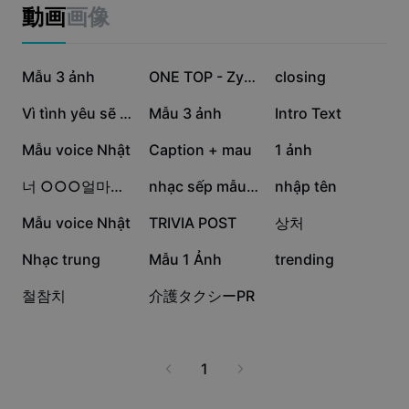
ビジネスのテンプレート
動画
画像
マーケティング
トラストセンター
テキストとオーディオ
ライフスタイル＆ブイログ
28.3万
9.3万
5.7万
産業のテンプレート
Mẫu 3 ảnh
ヘルプセンター
ONE TOP - Zyrex Flux
closing
自動キャプション
カスタムデザイン
5.2万
4.6万
2万
Vì tình yêu sẽ xóa
Mẫu 3 ảnh
Intro Text
振り返りのテンプレート
キャプションテンプレート
その他
ニュースルーム
7595
6687
6646
Mẫu voice Nhật
Caption + mau
1 ảnh
音声認識
CapCutの利用規約について
5920
3825
2925
너 ○○○얼마나 좋아해?
nhạc sếp mẫu 1 ảnh
nhập tên
テキスト読み上げ
リソース
Dreamina Seedance 2.0 Launch
2914
838
781
Mẫu voice Nhật
TRIVIA POST
상처
ハウツーガイド
カスタム音声
432
54
5
Nhạc trung
Mẫu 1 Ảnh
trending
マーケットトレンド
声を加工
0
0
철참치
介護タクシーPR
ピックアップ
ノイズ軽減
テンプレートのトレンドとヒント
1
画像
その他