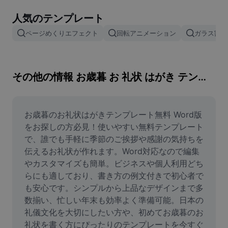
画像背景削除
人気のテンプレート
画像結合
ページめくりエフェクト
回転アニメーション
ガラス割れ
画像補正ツール
画像サイズ変更
その他の情報 お歳暮 お 礼状 はがき テンプレート 無料 word
オンライン写真エディター
ミームジェネレーター
お歳暮のお礼状はがきテンプレート無料 Word版
をお探しの方必見！使いやすい無料テンプレート
AI Text Remover
で、誰でも手軽に季節のご挨拶や感謝の気持ちを
伝えるお礼状が作れます。Word対応なので編集
AI People Remover
やカスタマイズも簡単。ビジネスや個人利用どち
らにも適しており、書き方の例文付きで初心者で
AI Inpainting
も安心です。シンプルから上品なデザインまで多
Face Cutout
数揃い、忙しい年末も効率よく準備可能。日本の
礼儀文化を大切にしたい方や、初めてお歳暮のお
礼状を書く方にぴったりのテンプレートを今すぐ