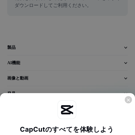
動画
ダウンロードしてご利用ください。
動画背景削除
品質向上
動画エディター
製品
動画のトリミング
AI機能
動画への字幕追加
画像と動画
動画コンバーター
発見
会社情報
CapCutのすべてを体験しよう