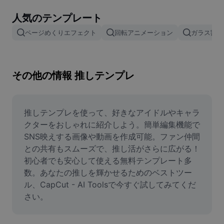
画像背景削除
人気のテンプレート
画像結合
ページめくりエフェクト
回転アニメーション
ガラス割れ
画像補正ツール
画像サイズ変更
その他の情報 推しテンプレ
オンライン写真エディター
ミームジェネレーター
推しテンプレを使って、好きなアイドルやキャラ
クターをおしゃれに紹介しよう。簡単編集機能で
AI Text Remover
SNS映えする画像や動画を作成可能。ファン仲間
との共有もスムーズで、推し活がさらに広がる！
AI People Remover
初心者でも安心して使える無料テンプレート多
数。あなたの推しを輝かせるためのベストツー
AI Inpainting
ル、CapCut - AI Toolsで今すぐ試してみてくだ
Face Cutout
さい。