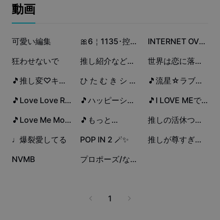
ビジネスのテンプレート
動画
マーケティング
トラストセンター
テキストとオーディオ
ライフスタイル＆ブイログ
4.7万
4.6万
4万
産業のテンプレート
可愛い編集
ヘルプセンター
🎀6￤1135･控えめに言って神❤︎
INTERNET OVERDOSE┊︎3枚
自動キャプション
カスタムデザイン
3.1万
2.2万
2.2万
狂わせないで
推し紹介などに！！
世界は恋に落ちている
振り返りのテンプレート
キャプションテンプレート
その他
ニュースルーム
1.8万
1.7万
6206
🎵推し変♡キャンセル
ひ た む き シ ン デ レ ラ
🎵流星☆ラブビーム！
音声認識
CapCutの利用規約について
5584
4865
3195
🎵Love Love Re:boot
🎵ハッピーシンセサイザ
🎵I LOVE MEでいられるように
テキスト読み上げ
リソース
Dreamina Seedance 2.0 Launch
2079
1824
897
🎵Love Me More
🎵もっと…
推しの活休つらすぎる
ハウツーガイド
カスタム音声
876
728
535
♩爆裂愛してる
POP lN 2 🪄︎︎✨
推しが尊すぎて困っている
マーケットトレンド
声を加工
379
330
NVMB
プロポーズ/なとり
ピックアップ
ノイズ軽減
テンプレートのトレンドとヒント
1
画像
その他