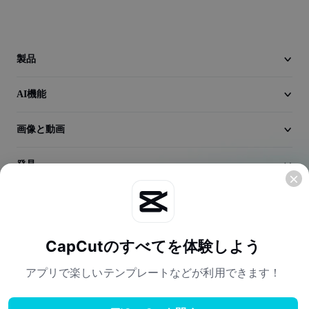
動画
動画背景削除
製品
品質向上
AI機能
動画エディター
動画のトリミング
画像と動画
動画への字幕追加
発見
動画コンバーター
会社情報
CapCutのすべてを体験しよう
アプリで楽しいテンプレートなどが利用できます！