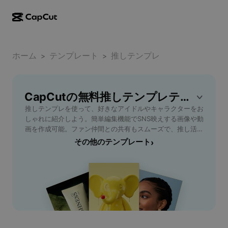
AI作成
機能
その他の情報
CapCutデスクトップ
ホーム
ソーシャルメディアのテンプレート
テンプレート
推しテンプレ
>
>
AIデザイン
AIツール
コミュニティ
CapCutオンライン
ホリデーのテンプレート
動画スタジオ
動画エディター＆ジェネレーター
CapCutの無料推しテンプレテンプレート
CapCut Pad
その他
取り組み
推しテンプレを使って、好きなアイドルやキャラクターをお
AI動画ジェネレーター
画像エディター＆ジェネレーター
CapCutモバイル
しゃれに紹介しよう。簡単編集機能でSNS映えする画像や動
アフィリエイト
画を作成可能。ファン仲間との共有もスムーズで、推し活が
AI画像ジェネレーター
音声ジェネレーター＆エディター
Dreamina AI
さらに広がる！初心者でも安心して使える無料テンプレート
その他のテンプレート
›
カレンダーのテンプレート
パイオニアプログラム
多数。あなたの推しを輝かせるためのベストツール、
AI画像補正ツール
その他
Pippit AI
CapCut - AI Toolsで今すぐ試してみてください。
アニバーサリーのテンプレート
クリエイティブパートナープログラム
Dreamina Seedance 2.5
CapCutクリエイティブキャンパス
ユースケース
Nano Banana Pro
エフェクトのテンプレート
ソーシャルメディア
Gemini Omni
ヘルプ