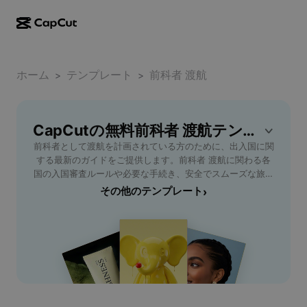
AI作成
機能
その他の情報
CapCutデスクトップ
ホーム
ソーシャルメディアのテンプレート
テンプレート
前科者 渡航
>
>
AIデザイン
AIツール
コミュニティ
CapCutオンライン
ホリデーのテンプレート
動画スタジオ
動画エディター＆ジェネレーター
CapCutの無料前科者 渡航テンプレート
CapCut Pad
その他
取り組み
前科者として渡航を計画されている方のために、出入国に関
AI動画ジェネレーター
画像エディター＆ジェネレーター
CapCutモバイル
する最新のガイドをご提供します。前科者 渡航に関わる各
アフィリエイト
国の入国審査ルールや必要な手続き、安全でスムーズな旅行
AI画像ジェネレーター
音声ジェネレーター＆エディター
Dreamina AI
を実現するためのポイントを徹底解説。日本から主要国への
その他のテンプレート
›
カレンダーのテンプレート
パイオニアプログラム
ビザ申請方法や申告が必要なケース、注意すべき法律・規制
AI画像補正ツール
その他
Pippit AI
についても詳しくご案内。ビジネスやプライベートで海外渡
アニバーサリーのテンプレート
航を検討されている再出発の方、家族や友人と安心して旅行
クリエイティブパートナープログラム
Dreamina Seedance 2.5
したい方に最適な信頼できる情報をまとめています。最新の
法令、入国規制、リスク管理など、前科者の海外渡航に必要
CapCutクリエイティブキャンパス
ユースケース
Nano Banana Pro
な知識をこの1ページで網羅。安心して新たな一歩を踏み出
エフェクトのテンプレート
しましょう。
ソーシャルメディア
Gemini Omni
ヘルプ