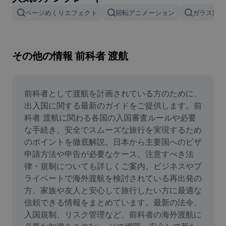
画像背景削除
ページめくりエフェクト
回転アニメーション
ガラス割れ
画像結合
画像補正ツール
その他の情報 前科者 渡航
画像サイズ変更
オンライン写真エディター
前科者として渡航を計画されている方のために、
出入国に関する最新のガイドをご提供します。前
ミームジェネレーター
科者 渡航に関わる各国の入国審査ルールや必要
な手続き、安全でスムーズな旅行を実現するため
AI Text Remover
のポイントを徹底解説。日本から主要国へのビザ
申請方法や申告が必要なケース、注意すべき法
AI People Remover
律・規制についても詳しくご案内。ビジネスやプ
AI Inpainting
ライベートで海外渡航を検討されている再出発の
方、家族や友人と安心して旅行したい方に最適な
Face Cutout
信頼できる情報をまとめています。最新の法令、
入国規制、リスク管理など、前科者の海外渡航に