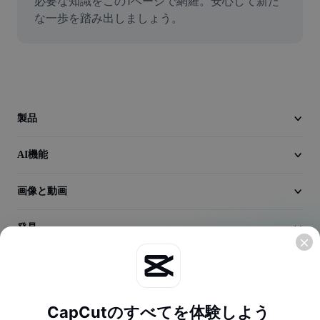
必要な知識をこの1ページで網羅。安心して新た
動画
な一歩を踏み出しましょう。
動画背景削除
品質向上
動画エディター
製品
動画のトリミング
AI機能
動画への字幕追加
動画コンバーター
画像と動画
発見
会社情報
CapCutのすべてを体験しよう