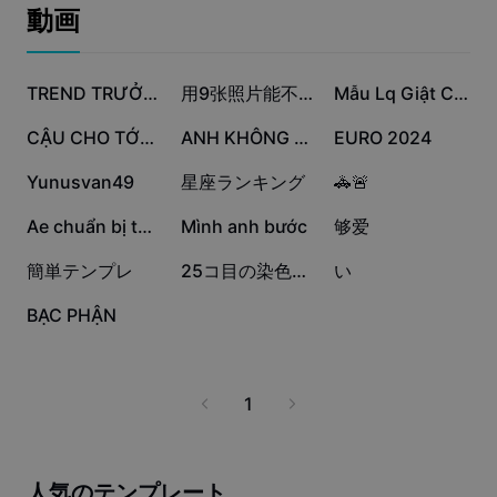
ビジネスのテンプレート
動画
マーケティング
トラストセンター
テキストとオーディオ
ライフスタイル＆ブイログ
13.8万
12.2万
9.1万
産業のテンプレート
ヘルプセンター
TREND TRƯỞNG THÀNH
用9张照片能不能拿下你
Mẫu Lq Giật Cực cháy
自動キャプション
カスタムデザイン
5.8万
2.8万
5480
CẬU CHO TỚLÀMQUENNHA
ANH KHÔNG BIẾT CÁCH
EURO 2024
振り返りのテンプレート
キャプションテンプレート
その他
ニュースルーム
2195
1417
1254
Yunusvan49
星座ランキング
🚓🚨
音声認識
CapCutの利用規約について
1109
142
48
Ae chuẩn bị thôi😀
Mình anh bước
够爱
テキスト読み上げ
リソース
Dreamina Seedance 2.0 Launch
27
14
13
簡単テンプレ
25コ目の染色体 上白石萌音
い
ハウツーガイド
カスタム音声
3
BẠC PHẬN
マーケットトレンド
声を加工
ピックアップ
ノイズ軽減
1
テンプレートのトレンドとヒント
画像
その他
人気のテンプレート