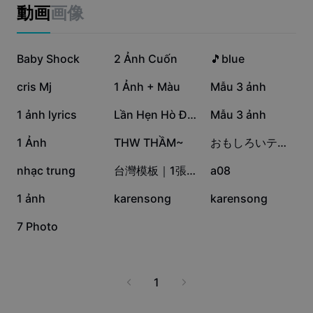
ビジネスのテンプレート
動画
画像
マーケティング
トラストセンター
テキストとオーディオ
ライフスタイル＆ブイログ
87.3万
43.6万
42万
産業のテンプレート
Baby Shock
ヘルプセンター
2 Ảnh Cuốn
🎵blue
自動キャプション
カスタムデザイン
36.6万
21.5万
19.9万
cris Mj
1 Ảnh + Màu
Mẫu 3 ảnh
振り返りのテンプレート
キャプションテンプレート
その他
ニュースルーム
11.3万
4.8万
4.6万
1 ảnh lyrics
Lần Hẹn Hò Đầu Tiên
Mẫu 3 ảnh
音声認識
CapCutの利用規約について
4.2万
2.3万
1.8万
1 Ảnh
THW THẦM~
おもしろいテンプレ
テキスト読み上げ
リソース
Dreamina Seedance 2.0 Launch
1.7万
9671
7472
nhạc trung
台灣模板｜1張｜專屬
a08
ハウツーガイド
カスタム音声
6646
4591
1740
1 ảnh
karensong
karensong
マーケットトレンド
声を加工
16
7 Photo
ピックアップ
ノイズ軽減
テンプレートのトレンドとヒント
1
画像
その他