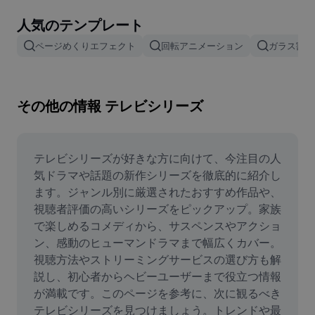
画像背景削除
人気のテンプレート
画像結合
ページめくりエフェクト
回転アニメーション
ガラス割れ
画像補正ツール
画像サイズ変更
その他の情報 テレビシリーズ
オンライン写真エディター
ミームジェネレーター
テレビシリーズが好きな方に向けて、今注目の人
気ドラマや話題の新作シリーズを徹底的に紹介し
AI Text Remover
ます。ジャンル別に厳選されたおすすめ作品や、
視聴者評価の高いシリーズをピックアップ。家族
AI People Remover
で楽しめるコメディから、サスペンスやアクショ
ン、感動のヒューマンドラマまで幅広くカバー。
AI Inpainting
視聴方法やストリーミングサービスの選び方も解
Face Cutout
説し、初心者からヘビーユーザーまで役立つ情報
が満載です。このページを参考に、次に観るべき
テレビシリーズを見つけましょう。トレンドや最