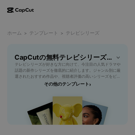
AI作成
機能
その他の情報
CapCutデスクトップ
ホーム
ソーシャルメディアのテンプレート
テンプレート
テレビシリーズ
>
>
AIデザイン
AIツール
コミュニティ
CapCutオンライン
ホリデーのテンプレート
動画スタジオ
動画エディター＆ジェネレーター
CapCutの無料テレビシリーズテンプレート
CapCut Pad
その他
取り組み
テレビシリーズが好きな方に向けて、今注目の人気ドラマや
AI動画ジェネレーター
画像エディター＆ジェネレーター
CapCutモバイル
話題の新作シリーズを徹底的に紹介します。ジャンル別に厳
アフィリエイト
選されたおすすめ作品や、視聴者評価の高いシリーズをピッ
AI画像ジェネレーター
音声ジェネレーター＆エディター
Dreamina AI
クアップ。家族で楽しめるコメディから、サスペンスやアク
その他のテンプレート
›
カレンダーのテンプレート
パイオニアプログラム
ション、感動のヒューマンドラマまで幅広くカバー。視聴方
AI画像補正ツール
その他
Pippit AI
法やストリーミングサービスの選び方も解説し、初心者から
アニバーサリーのテンプレート
ヘビーユーザーまで役立つ情報が満載です。このページを参
クリエイティブパートナープログラム
Dreamina Seedance 2.5
考に、次に観るべきテレビシリーズを見つけましょう。トレ
ンドや最新のエピソード情報も随時更新、忙しい毎日でも気
CapCutクリエイティブキャンパス
ユースケース
Nano Banana Pro
軽に楽しめるドラマライフを提案します。
エフェクトのテンプレート
ソーシャルメディア
Gemini Omni
ヘルプ