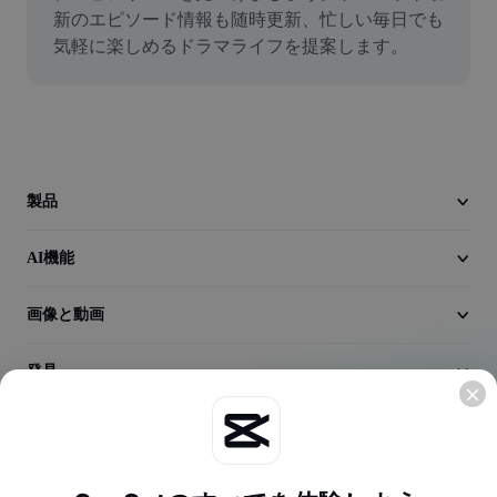
動画
新のエピソード情報も随時更新、忙しい毎日でも
気軽に楽しめるドラマライフを提案します。
動画背景削除
品質向上
動画エディター
動画のトリミング
製品
動画への字幕追加
AI機能
動画コンバーター
画像と動画
発見
会社情報