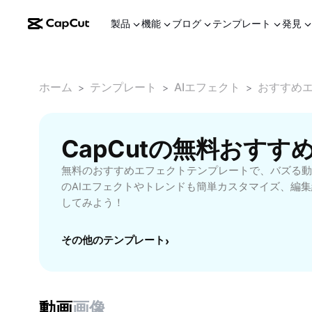
製品
機能
ブログ
テンプレート
発見
ホーム
テンプレート
AIエフェクト
おすすめ
>
>
>
CapCutの無料おす
無料のおすすめエフェクトテンプレートで、バズる動
のAIエフェクトやトレンドも簡単カスタマイズ、編
してみよう！
その他のテンプレート
›
動画
画像