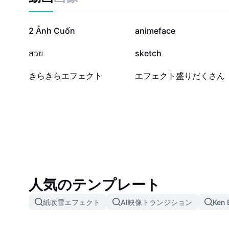
43.6万
23.6万
2 Ảnh Cuốn
animeface
3.4万
3.2万
สวย
sketch
5
1
きらきらエフェクト
エフェクト盛りだくさん
人気のテンプレート
紙吹雪エフェクト
AI映像トランジション
Ken