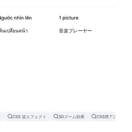
5.5万
5.1万
Ngước nhìn lên
1 picture
3452
1192
ต้นเปลี่ยนหน้า
音楽プレーヤー
ト
CSS 波エフェクト
3Dズーム効果
CSS煙アニメーシ