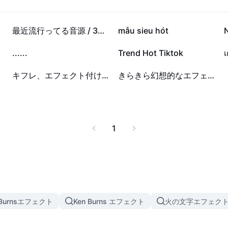
13.6万
8.2万
最近流行ってる音源 / 3枚‼️
mẫu sieu hót
2.1万
3732
......
Trend Hot Tiktok
เ
1
1
キフレ、エフェクト付け足した!!!
きらきら幻想的なエフェクト多彩。
1
 Burnsエフェクト
Ken Burns エフェクト
火の文字エフェク