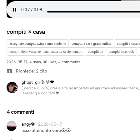
compiti × casa
assegnare compiti extra a uno studente
compiti a casa gratis online
compiti a casa 
compiti delle vacanze matematica terza elementare
compiti da
compiti facebook
2026-05-17, 4 uses, 30 likes, 4 comments.
Richiede: 2 clip
ghost_girl🦭💚🖤
( dedica × Lollo) grazie a te ho imparato ad aprirmi e ad essere felice
lakegang è con te💚🖤
4 commenti
angy⚽
·
2026-05-17
assolutamente vero😭😭