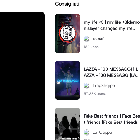
Consigliati
my life <3 | my life <3|demo
n slayer changed my life
❤️‍🩹
тѕυкι⭐
164 uses.
LAZZA - 100 MESSAGGI | L
AZZA - 100 MESSAGGI|LAZ
ZA - 100 MESSAGGI💬 #lyri
TrapShqipe
cs
57.38K uses.
Fake Best friends | Fake Bes
t friends |Fake Best friends
La_Cappa