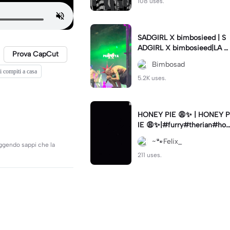
108 uses.
SADGIRL X bimbosieed | S
ADGIRL X bimbosieed|LA S
Prova CapCut
AD - Sadgirl
Bimbosad
oi compiti a casa
5.2K uses.
HONEY PIE 😩✨ | HONEY P
IE 😩✨|#furry#therian#hon
eypie
~🐾Felix_
leggendo sappi che la
211 uses.