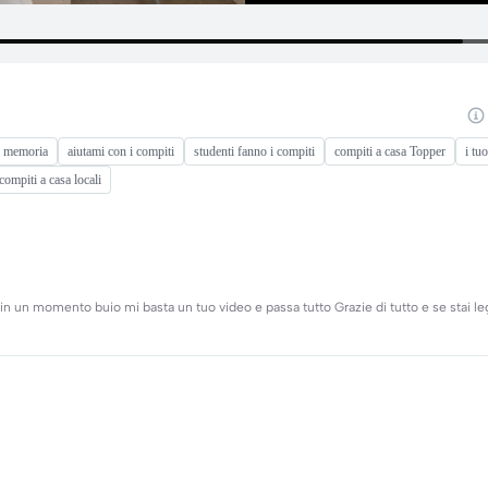
e memoria
aiutami con i compiti
studenti fanno i compiti
compiti a casa Topper
i tu
compiti a casa locali
, in un momento buio mi basta un tuo video e passa tutto Grazie di tutto e se stai 