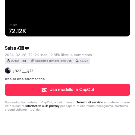
Utilizzi
72.12K
Salsa 💃🏻❤️
2024-03-28, 72.12K uses, 12.85K likes, 4 comments.
00:50
1
Rapporto dimensioni: 9:16
72.12K
jazz__gtz
#salsa #salsaromantica
Usa modello in CapCut
Toccando
Usa modello in CapCut
, accetti i nostri
Termini di servizio
e confermi di aver
letto la nostra
Informativa sulla privacy
per sapere in che modo raccogliamo, trattiamo
e condividiamo i tuoi dati.
4 commenti