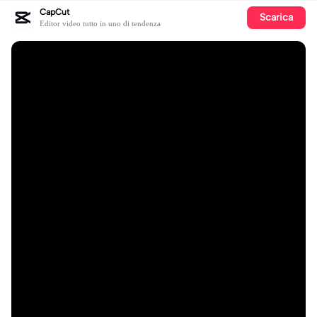
CapCut
Scarica
Editor video tutto in uno di tendenza