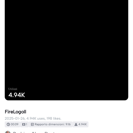
Utilizzi
4.94K
FireLogoII
2025-01-26, 4.94K uses, 198 likes.
00:09
1
Rapporto dimensioni: 9:16
4.94K