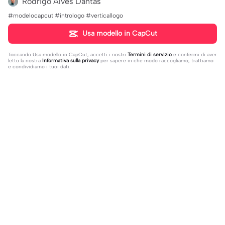
Rodrigo Alves Dantas
#modelocapcut #intrologo #verticallogo
Usa modello in CapCut
Toccando
Usa modello in CapCut
, accetti i nostri
Termini di servizio
e confermi di aver
letto la nostra
Informativa sulla privacy
per sapere in che modo raccogliamo, trattiamo
e condividiamo i tuoi dati.
Di tendenza
395.26K
14.28K
deixa seu @ do insta | deixa seu @
Eu sobrevivi, amém | Eu sobrevivi, a
do insta|Câmera lenta #fyp #viral
2023-08-09
mém |#felizanono#feliz2023
2022-12-27