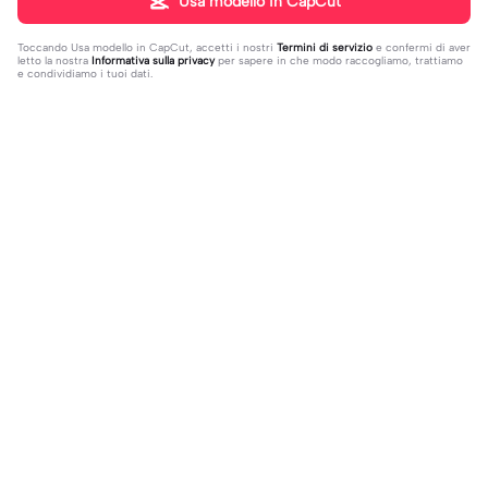
Usa modello in CapCut
Toccando
Usa modello in CapCut
, accetti i nostri
Termini di servizio
e confermi di aver
letto la nostra
Informativa sulla privacy
per sapere in che modo raccogliamo, trattiamo
e condividiamo i tuoi dati.
4 commenti
~giorgina💚
·
2026-04-19
la mia migliore amica decisamente
benna
·
2026-04-19
giuro
Di tendenza