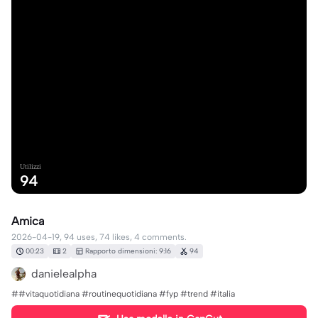
Utilizzi
94
Amica
2026-04-19, 94 uses, 74 likes, 4 comments.
00:23
2
Rapporto dimensioni: 9:16
94
danielealpha
##vitaquotidiana #routinequotidiana #fyp #trend #italia