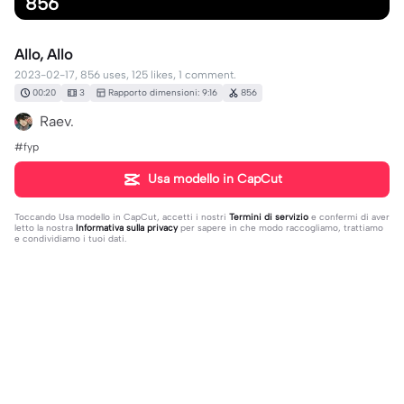
856
Allo, Allo
2023-02-17, 856 uses, 125 likes, 1 comment.
00:20
3
Rapporto dimensioni: 9:16
856
Raev.
#fyp
Usa modello in CapCut
Toccando
Usa modello in CapCut
, accetti i nostri
Termini di servizio
e confermi di aver
letto la nostra
Informativa sulla privacy
per sapere in che modo raccogliamo, trattiamo
e condividiamo i tuoi dati.
1 commento
ATTITUDE GIRL
·
2023-08-08
🥵🥵🥵