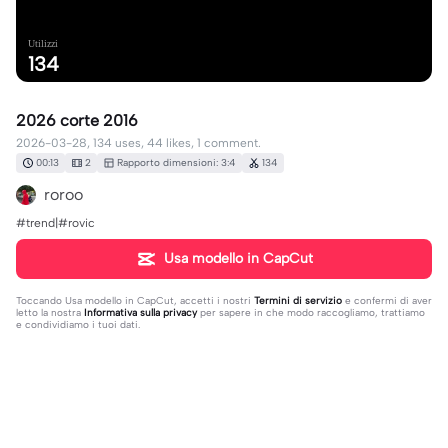
Utilizzi
134
2026 corte 2016
2026-03-28, 134 uses, 44 likes, 1 comment.
00:13
2
Rapporto dimensioni: 3:4
134
roroo
#trend|#rovic
Usa modello in CapCut
Toccando
Usa modello in CapCut
, accetti i nostri
Termini di servizio
e confermi di aver
letto la nostra
Informativa sulla privacy
per sapere in che modo raccogliamo, trattiamo
e condividiamo i tuoi dati.
1 commento
beridze_007
·
2026-03-29