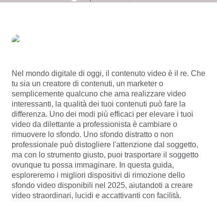
Modelli commerciali
Aiuto
Marketing
Centro protezione
Testo e audio
Stile di vita e vlog
Modelli di settore
Centro assistenza
Sottotitoli automatici
Design personalizzato
Modelli di riepilogo
Modelli di sottotitoli
Altro
Nel mondo digitale di oggi, il contenuto video è il re. Che 
Sala stampa
tu sia un creatore di contenuti, un marketer o 
Riconoscimento vocale
semplicemente qualcuno che ama realizzare video 
Informazioni sui Termini di servizio di CapCut
interessanti, la qualità dei tuoi contenuti può fare la 
Sintesi vocale
Risorse
differenza. Uno dei modi più efficaci per elevare i tuoi 
Dreamina Seedance 2.0 Launch
video da dilettante a professionista è cambiare o 
Guide pratiche
Voci personalizzate
rimuovere lo sfondo. Uno sfondo distratto o non 
professionale può distogliere l'attenzione dal soggetto, 
Trend di mercato
Miglioramento della voce
ma con lo strumento giusto, puoi trasportare il soggetto 
ovunque tu possa immaginare. In questa guida, 
Scelte migliori
Riduzione del rumore
esploreremo i migliori dispositivi di rimozione dello 
Apri CapCut
sfondo video disponibili nel 2025, aiutandoti a creare 
Tendenze e consigli sui modelli
video straordinari, lucidi e accattivanti con facilità.
Immagine
Altro