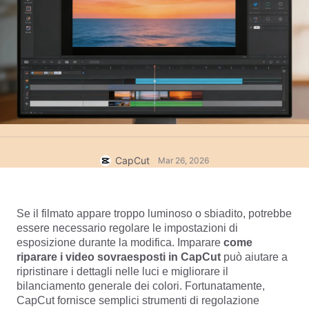
Modelli commerciali
Aiuto
Marketing
Centro protezione
Testo e audio
Stile di vita e vlog
Modelli di settore
Centro assistenza
Sottotitoli automatici
Design personalizzato
Modelli di riepilogo
Modelli di sottotitoli
Altro
Sala stampa
Riconoscimento vocale
Informazioni sui Termini di servizio di CapCut
Sintesi vocale
Risorse
CapCut
Mar 26, 2026
Dreamina Seedance 2.0 Launch
Guide pratiche
Voci personalizzate
Trend di mercato
Miglioramento della voce
Se il filmato appare troppo luminoso o sbiadito, potrebbe 
essere necessario regolare le impostazioni di 
Scelte migliori
Riduzione del rumore
esposizione durante la modifica. Imparare 
come 
riparare i video sovraesposti in CapCut 
può aiutare a 
Apri CapCut
Tendenze e consigli sui modelli
ripristinare i dettagli nelle luci e migliorare il 
bilanciamento generale dei colori. Fortunatamente, 
Immagine
CapCut fornisce semplici strumenti di regolazione 
Altro