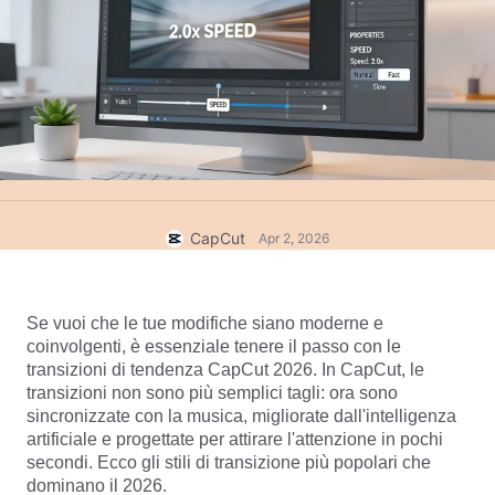
Modelli commerciali
Aiuto
Marketing
Centro protezione
Testo e audio
Stile di vita e vlog
Modelli di settore
Centro assistenza
Sottotitoli automatici
Design personalizzato
Modelli di riepilogo
Modelli di sottotitoli
Altro
Sala stampa
Riconoscimento vocale
Informazioni sui Termini di servizio di CapCut
CapCut
Apr 2, 2026
Sintesi vocale
Risorse
Dreamina Seedance 2.0 Launch
Guide pratiche
Voci personalizzate
Se vuoi che le tue modifiche siano moderne e 
Trend di mercato
Miglioramento della voce
coinvolgenti, è essenziale tenere il passo con le 
transizioni di tendenza CapCut 2026. In CapCut, le 
Scelte migliori
Riduzione del rumore
transizioni non sono più semplici tagli: ora sono 
sincronizzate con la musica, migliorate dall'intelligenza 
Apri CapCut
Tendenze e consigli sui modelli
artificiale e progettate per attirare l'attenzione in pochi 
secondi. Ecco gli stili di transizione più popolari che 
Immagine
Altro
dominano il 2026.