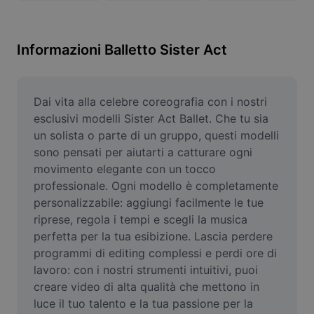
Rimuovi sfondo immagine
Unione di immagini
Informazioni Balletto Sister Act
Miglioratore di immagini
Ridimensiona l'immagine
Dai vita alla celebre coreografia con i nostri 
esclusivi modelli Sister Act Ballet. Che tu sia 
Editor di foto online
un solista o parte di un gruppo, questi modelli 
sono pensati per aiutarti a catturare ogni 
Generatore di meme
movimento elegante con un tocco 
professionale. Ogni modello è completamente 
AI Text Remover
personalizzabile: aggiungi facilmente le tue 
AI People Remover
riprese, regola i tempi e scegli la musica 
perfetta per la tua esibizione. Lascia perdere 
AI Inpainting
programmi di editing complessi e perdi ore di 
lavoro: con i nostri strumenti intuitivi, puoi 
Face Cutout
creare video di alta qualità che mettono in 
luce il tuo talento e la tua passione per la 