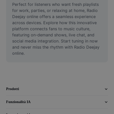
Video
Perfect for listeners who want fresh playlists 
for work, parties, or relaxing at home, Radio 
Rimuovi sfondo video
Deejay online offers a seamless experience 
across devices. Explore how this innovative 
Miglioramento della qualità
platform connects fans to music culture, 
featuring on-demand shows, live chat, and 
Editor video
social media integration. Start tuning in now 
Taglia video
and never miss the rhythm with Radio Deejay 
online.
Aggiungi sottotitoli al video
Convertitore video
Prodotti
Funzionalità IA