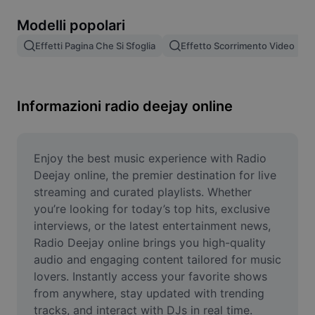
Rimuovi sfondo immagine
Modelli popolari
Unione di immagini
Effetti Pagina Che Si Sfoglia
Effetto Scorrimento Video
Miglioratore di immagini
Ridimensiona l'immagine
Informazioni radio deejay online
Editor di foto online
Generatore di meme
Enjoy the best music experience with Radio 
Deejay online, the premier destination for live 
AI Text Remover
streaming and curated playlists. Whether 
you’re looking for today’s top hits, exclusive 
AI People Remover
interviews, or the latest entertainment news, 
Radio Deejay online brings you high-quality 
AI Inpainting
audio and engaging content tailored for music 
Face Cutout
lovers. Instantly access your favorite shows 
from anywhere, stay updated with trending 
tracks, and interact with DJs in real time. 