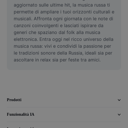
Video
aggiornato sulle ultime hit, la musica russa ti 
permette di ampliare i tuoi orizzonti culturali e 
Rimuovi sfondo video
musicali. Affronta ogni giornata con le note di 
canzoni coinvolgenti e lasciati ispirare da 
Miglioramento della qualità
generi che spaziano dal folk alla musica 
elettronica. Entra oggi nel ricco universo della 
Editor video
musica russa: vivi e condividi la passione per 
Taglia video
le tradizioni sonore della Russia, ideali sia per 
ascoltare in relax sia per feste tra amici.
Aggiungi sottotitoli al video
Convertitore video
Prodotti
Funzionalità IA