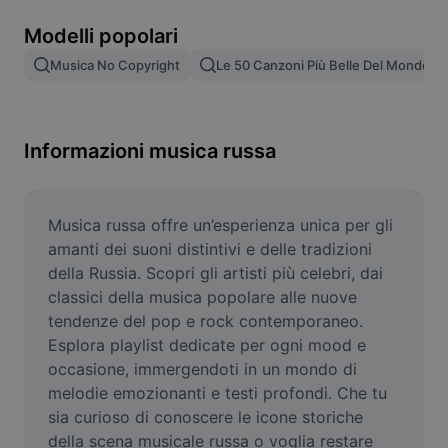
Rimuovi sfondo immagine
Modelli popolari
Unione di immagini
Musica No Copyright
Le 50 Canzoni Più Belle Del Mondo
Miglioratore di immagini
Ridimensiona l'immagine
Informazioni musica russa
Editor di foto online
Generatore di meme
Musica russa offre un’esperienza unica per gli 
amanti dei suoni distintivi e delle tradizioni 
AI Text Remover
della Russia. Scopri gli artisti più celebri, dai 
classici della musica popolare alle nuove 
AI People Remover
tendenze del pop e rock contemporaneo. 
Esplora playlist dedicate per ogni mood e 
AI Inpainting
occasione, immergendoti in un mondo di 
Face Cutout
melodie emozionanti e testi profondi. Che tu 
sia curioso di conoscere le icone storiche 
della scena musicale russa o voglia restare 