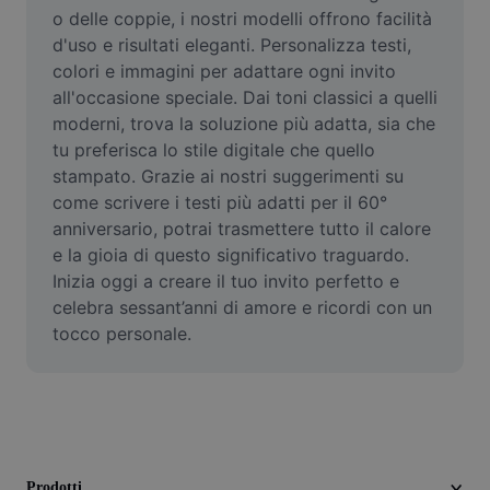
Video
o delle coppie, i nostri modelli offrono facilità 
d'uso e risultati eleganti. Personalizza testi, 
Rimuovi sfondo video
colori e immagini per adattare ogni invito 
all'occasione speciale. Dai toni classici a quelli 
Miglioramento della qualità
moderni, trova la soluzione più adatta, sia che 
tu preferisca lo stile digitale che quello 
Editor video
stampato. Grazie ai nostri suggerimenti su 
Taglia video
come scrivere i testi più adatti per il 60° 
anniversario, potrai trasmettere tutto il calore 
Aggiungi sottotitoli al video
e la gioia di questo significativo traguardo. 
Inizia oggi a creare il tuo invito perfetto e 
Convertitore video
celebra sessant’anni di amore e ricordi con un 
tocco personale.
Prodotti