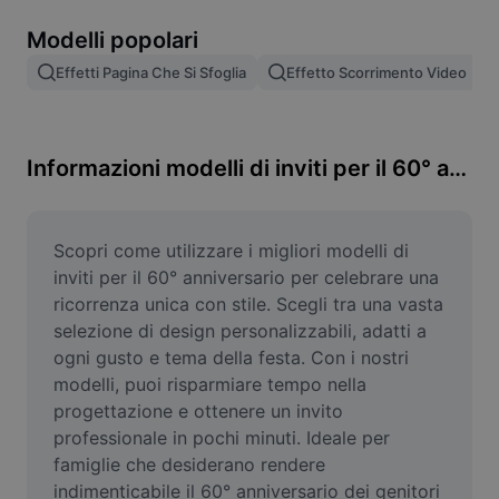
Rimuovi sfondo immagine
Modelli popolari
Unione di immagini
Effetti Pagina Che Si Sfoglia
Effetto Scorrimento Video
Miglioratore di immagini
Ridimensiona l'immagine
Informazioni modelli di inviti per il 60° anniversario
Editor di foto online
Generatore di meme
Scopri come utilizzare i migliori modelli di 
inviti per il 60° anniversario per celebrare una 
AI Text Remover
ricorrenza unica con stile. Scegli tra una vasta 
selezione di design personalizzabili, adatti a 
AI People Remover
ogni gusto e tema della festa. Con i nostri 
modelli, puoi risparmiare tempo nella 
AI Inpainting
progettazione e ottenere un invito 
Face Cutout
professionale in pochi minuti. Ideale per 
famiglie che desiderano rendere 
indimenticabile il 60° anniversario dei genitori 