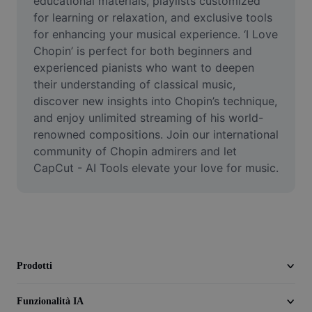
educational materials, playlists customized 
Video
for learning or relaxation, and exclusive tools 
for enhancing your musical experience. ‘I Love 
Rimuovi sfondo video
Chopin’ is perfect for both beginners and 
experienced pianists who want to deepen 
Miglioramento della qualità
their understanding of classical music, 
Editor video
discover new insights into Chopin’s technique, 
and enjoy unlimited streaming of his world-
Taglia video
renowned compositions. Join our international 
community of Chopin admirers and let 
Aggiungi sottotitoli al video
CapCut - AI Tools elevate your love for music.
Convertitore video
Prodotti
Funzionalità IA