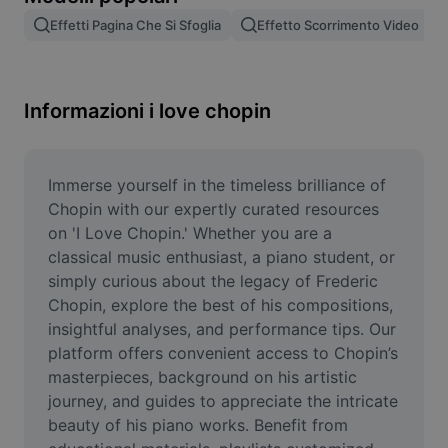
Rimuovi sfondo immagine
Effetti Pagina Che Si Sfoglia
Effetto Scorrimento Video
Unione di immagini
Miglioratore di immagini
Informazioni i love chopin
Ridimensiona l'immagine
Editor di foto online
Immerse yourself in the timeless brilliance of 
Chopin with our expertly curated resources 
Generatore di meme
on 'I Love Chopin.' Whether you are a 
classical music enthusiast, a piano student, or 
AI Text Remover
simply curious about the legacy of Frederic 
Chopin, explore the best of his compositions, 
AI People Remover
insightful analyses, and performance tips. Our 
AI Inpainting
platform offers convenient access to Chopin’s 
masterpieces, background on his artistic 
Face Cutout
journey, and guides to appreciate the intricate 
beauty of his piano works. Benefit from 