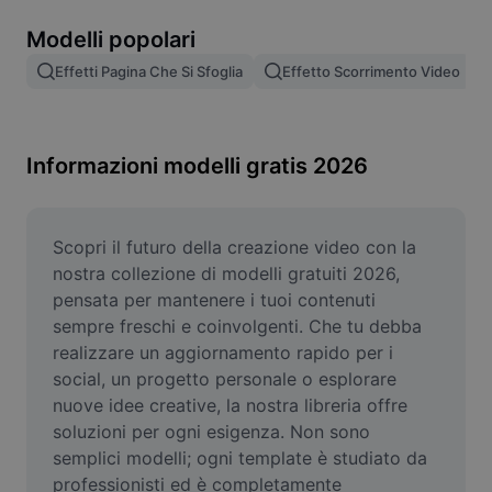
Rimuovi sfondo immagine
Modelli popolari
Unione di immagini
Effetti Pagina Che Si Sfoglia
Effetto Scorrimento Video
Miglioratore di immagini
Ridimensiona l'immagine
Informazioni modelli gratis 2026
Editor di foto online
Generatore di meme
Scopri il futuro della creazione video con la 
nostra collezione di modelli gratuiti 2026, 
AI Text Remover
pensata per mantenere i tuoi contenuti 
sempre freschi e coinvolgenti. Che tu debba 
AI People Remover
realizzare un aggiornamento rapido per i 
social, un progetto personale o esplorare 
AI Inpainting
nuove idee creative, la nostra libreria offre 
Face Cutout
soluzioni per ogni esigenza. Non sono 
semplici modelli; ogni template è studiato da 
professionisti ed è completamente 