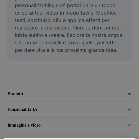
Video
personalizzabile, così potrai dare un tocco 
unico ai tuoi video in modo facile. Modifica 
Rimuovi sfondo video
testi, sostituisci clip e applica effetti per 
realizzare la tua visione. Non perdere tempo: 
Miglioramento della qualità
inizia subito a creare. Esplora la nostra ampia 
selezione di modelli e trova quello perfetto 
Editor video
per dare vita alla tua prossima grande idea.
Taglia video
Aggiungi sottotitoli al video
Convertitore video
Prodotti
Funzionalità IA
Immagine e video