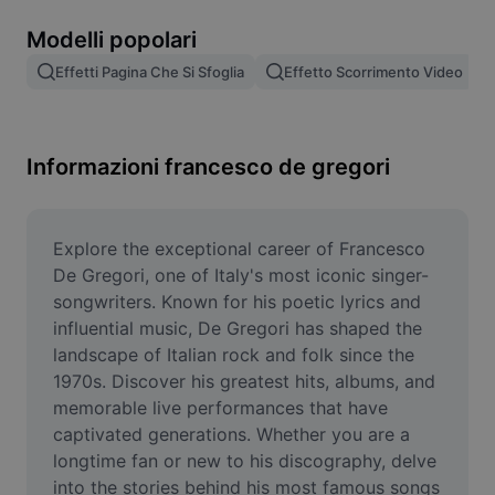
Rimuovi sfondo immagine
Modelli popolari
Unione di immagini
Effetti Pagina Che Si Sfoglia
Effetto Scorrimento Video
Miglioratore di immagini
Ridimensiona l'immagine
Informazioni francesco de gregori
Editor di foto online
Generatore di meme
Explore the exceptional career of Francesco 
De Gregori, one of Italy's most iconic singer-
AI Text Remover
songwriters. Known for his poetic lyrics and 
influential music, De Gregori has shaped the 
AI People Remover
landscape of Italian rock and folk since the 
1970s. Discover his greatest hits, albums, and 
AI Inpainting
memorable live performances that have 
Face Cutout
captivated generations. Whether you are a 
longtime fan or new to his discography, delve 
into the stories behind his most famous songs 