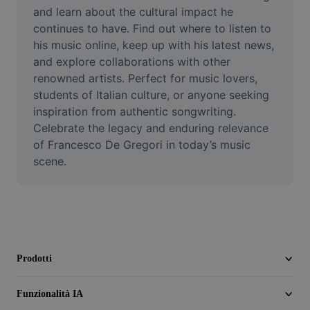
Video
and learn about the cultural impact he 
continues to have. Find out where to listen to 
Rimuovi sfondo video
his music online, keep up with his latest news, 
and explore collaborations with other 
Miglioramento della qualità
renowned artists. Perfect for music lovers, 
students of Italian culture, or anyone seeking 
Editor video
inspiration from authentic songwriting. 
Taglia video
Celebrate the legacy and enduring relevance 
of Francesco De Gregori in today’s music 
Aggiungi sottotitoli al video
scene.
Convertitore video
Prodotti
Funzionalità IA